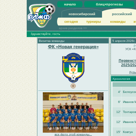
начало
блиц×прогнозы
новосибирский
российский
сегодня
турниры
команды
и
архив разделов >>
Здравствуйте, гость
Визитка команды
5 апреля 2026г,
ФК «Новая генерация»
(
УСК «К
Первенст
2025/20
Кузь
Хронология
4′
Белоусо
6′
Иванов 
12′
Тохтаро
12′
Иванов 
15′
Ковтун
все фото этой команды...