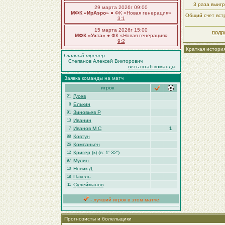
3 раза выиг
29 марта 2026г 09:00
МФК «ИрАэро»
● ФК «Новая генерация»
Общий счет встр
3:1
15 марта 2026г 15:00
подр
МФК «Ухта»
● ФК «Новая генерация»
9:2
Краткая истори
Главный тренер
Степанов Алексей Викторович
весь штаб команды
Заявка команды на матч
игрок
Гусев
21
Елькин
8
Зиновьев Р
91
Иванин
13
Иванов М С
1
7
Ковтун
88
Компаньен
26
Кригер
(к) (в: 1′-32′)
12
Мулин
97
Новик Д
10
Пакель
18
Сулейманов
11
- лучший игрок в этом матче
Прогнозисты и болельщики