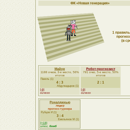
ФК «Новая генерация»
1 правиль
прогноз
(в ср
Майор
Робот-прогнозист
1188 очков, 3-е место, 56%
791 очко, 5-е место, 50%
итогов
итогов
Пакель (1)
4 : 3
2 : 1
Абдулкадыров (1)
[-9]
[-9]
ничего
ничего
Роналдинью
лидер
прогноз-турнира
Рубцов И (1)
3 : 4
Емельянов М (1)
[+18]
итог,
бомб