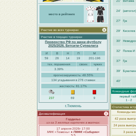
21′
Витама
24′
(автогол
место в рейтинге
27′
Гук
Участие во всех турнирах
29′
Киселев
Участие в текущих турнирах
30′
Неведро
Первенство РФ по мини-футболу
2025/2026. Бетсити-Суперлига
32′
Попов И
И
В
Н
П
М
59
26
14
19
201-196
37′
Гук
тех. поражения
своих
чужих
3.39%
-
2
39′
Букаткин
прогнозируемость: 48.55%
134 угадывания в 276 ставках
40′
жесткость: 81.17%
Командные фо
первый та
237
69
9
1 - 2
г.Тюмень
Статистика вст
Команды меж
Дисквалификация
42 раза выиг
Гордильо
из-за 3 желтых карточек в матчах:
24 раза выигр
17 апреля 2026г 17:00
МФК «Тюмень»
●
ПМФК «Сибиряк»
3 раза в
5:5