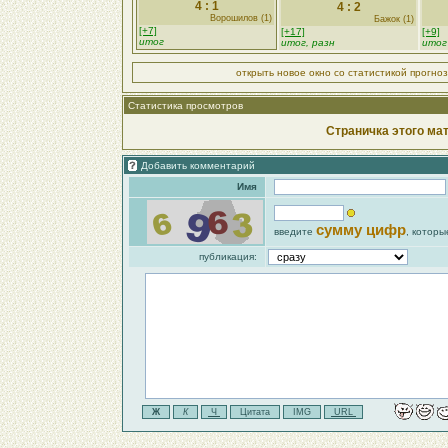
4 : 1
4 : 2
Ворошилов (1)
Бажок (1)
[+7]
[+17]
[+9]
итог
итог, разн
итог
открыть новое окно со статистикой прогно
Статистика просмотров
Страничка этого ма
Добавить комментарий
Имя
сумму цифр
введите
, которы
публикация: