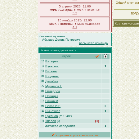
Общий счет вст
5 апреля 2026г 11:00
МФК «Синара»
● МФК «Тюмень»
подр
5:3
15 ноября 2025г 12:00
Краткая истори
МФК «Тюмень»
● МФК «Синара»
4:1
Главный тренер
Абышев Денис Петрович
весь штаб команды
Заявка команды на матч
игрок
Батырев
12
Букаткин
1
6
Витама
13
Гордильо
39
Дерябин
30
Мурашов Е
75
Неведров
80
Осинцев
18
Панов М
7
Попов И В
2
90
Рыночнов
1
11
Суханов
(в: 1′-40′)
99
Упалёв
(к)
{●}
8
автогол соперника
1
- лучший игрок в этом матче