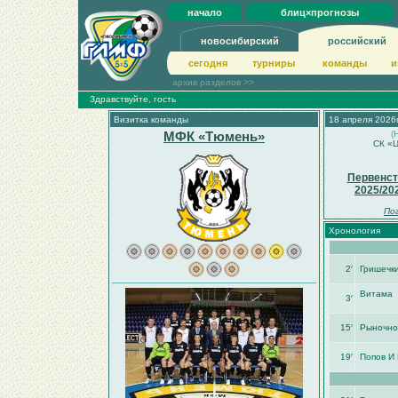
начало
блиц×прогнозы
новосибирский
российский
сегодня
турниры
команды
и
архив разделов >>
Здравствуйте, гость
Визитка команды
18 апреля 2026г
МФК «Тюмень»
(
СК «Ц
Первенст
2025/20
По
Хронология
2′
Гришечки
Витама
3′
15′
Рыночно
19′
Попов И