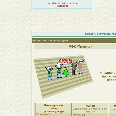
По официальной версии:
{Упалёв}
показать результаты го
Прогнозисты и болельщики
МФК «Тюмень»
4 правиль
прогнози
(в ср
Роналдинью
Майор
Р
лидер
1188 очков, 3-е место, 56%
791
прогноз-турнира
итогов
Гордильо (1)
Витама (2)