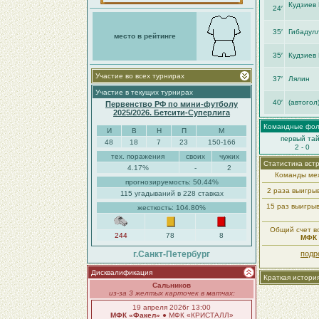
Кудзиев
24′
35′
Гибадул
место в рейтинге
35′
Кудзиев
Участие во всех турнирах
37′
Лялин
Участие в текущих турнирах
40′
(автогол
Первенство РФ по мини-футболу
2025/2026. Бетсити-Суперлига
Командные фо
И
В
Н
П
М
первый та
48
18
7
23
150-166
2 - 0
тех. поражения
своих
чужих
Статистика вст
4.17%
-
2
Команды меж
прогнозируемость: 50.44%
2 раза выигры
115 угадываний в 228 ставках
15 раз выигры
жесткость: 104.80%
Общий счет вс
244
78
8
МФК 
г.Санкт-Петербург
подр
Дисквалификация
Краткая истори
Сальников
из-за 3 желтых карточек в матчах:
19 апреля 2026г 13:00
МФК «Факел»
● МФК «КРИСТАЛЛ»