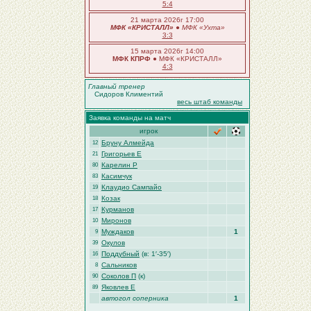
5:4
21 марта 2026г 17:00
МФК «КРИСТАЛЛ»
●
МФК «Ухта»
3:3
15 марта 2026г 14:00
МФК КПРФ
● МФК «КРИСТАЛЛ»
4:3
Главный тренер
Сидоров Климентий
весь штаб команды
Заявка команды на матч
игрок
Бруну Алмейда
12
Григорьев Е
21
Карелин Р
80
Касимчук
83
Клаудио Сампайо
19
Козак
18
Курманов
17
Миронов
10
Муждаков
1
9
Окулов
39
Поддубный
(в: 1′-35′)
16
Сальников
8
Соколов П
(к)
90
Яковлев Е
89
автогол соперника
1