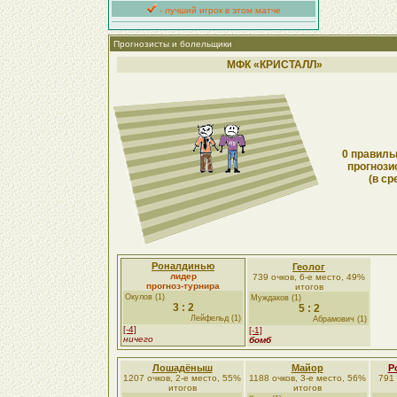
- лучший игрок в этом матче
Прогнозисты и болельщики
МФК «КРИСТАЛЛ»
0 правиль
прогнози
(в ср
Роналдинью
Геолог
лидер
739 очков, 6-е место, 49%
прогноз-турнира
итогов
Окулов (1)
Муждаков (1)
3 : 2
5 : 2
Лейфельд (1)
Абрамович (1)
[-4]
[-1]
ничего
бомб
Лошадёныш
Майор
Р
1207 очков, 2-е место, 55%
1188 очков, 3-е место, 56%
791 
итогов
итогов