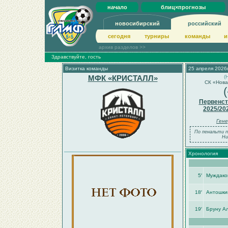
начало
блиц×прогнозы
новосибирский
российский
сегодня
турниры
команды
и
архив разделов >>
Здравствуйте, гость
Визитка команды
25 апреля 2026г
МФК «КРИСТАЛЛ»
(
СК «Нова
(
Первенст
2025/20
Гене
По пенальти п
Ни
Хронология
5′
Муждако
18′
Антошки
19′
Бруну А