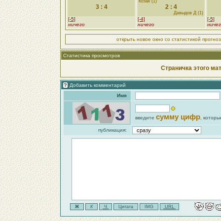
Козак (1)
3 : 4
2 : 4
Давыдов Д (1)
[-5]
[-4]
[-5]
ничего
ничего
ниче
открыть новое окно со статистикой прогно
Статистика просмотров
Страничка этого ма
Добавить комментарий
Имя
сумму цифр
введите
, которы
публикация: