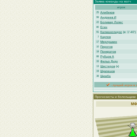
Заявка команды на матч
игрок
Алибеков
25
Андреев И
99
Боливар Лопес
22
Егин
80
Калмахелидзе
(в: 1′-40′)
91
Карпов
7
Мерлушкин
17
Пирогов
10
Понкратов
18
Рубцов А
88
Фильо Дуду
33
Шистеров
(к)
13
Шуклецов
19
Щимба
38
- лучший игрок в 
Прогнозисты и болельщики
МФ