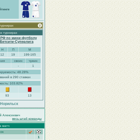
йтинге
 турнирах
их турнирах
 РФ по мини-футболу
. Бетсити-Суперлига
Н
П
М
12
19
199-165
ния
своих
чужих
-
1
ируемость: 48.28%
ваний в 290 ставках
кость: 103.82%
93
13
.Норильск
й Алексеевич
весь штаб команды
а матч
рок
1