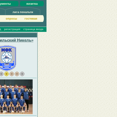
кументы
визитка
лига пенальти
опросы
гoстeвая
д
регистрация
страница входа
ильский Никель»