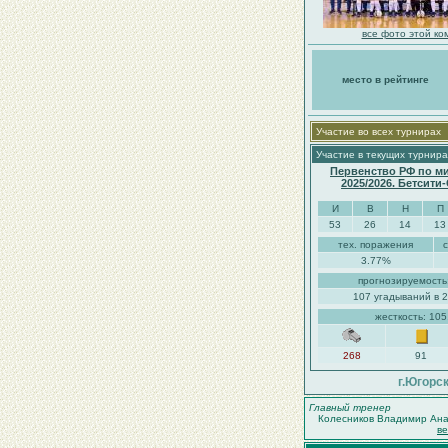
все фото этой ко
место в рейтинге
Участие во всех турнирах
Участие в текущих турнира
Первенство РФ по м
2025/2026. Бетсити
И
В
Н
П
53
26
14
13
тех. поражения
3.77%
прогнозируемость
107 угадываний в 2
жесткость: 10
268
91
г.Югорс
Главный тренер
Колесников Владимир Ана
в