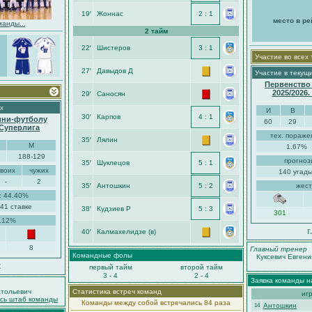
19′
Жоннас
2 : 1
место в ре
манды...
2 тайм
22′
Шистеров
3 : 1
Участие во всех
27′
Давыдов Д
Участие в текущ
Первенство
2025/2026
29′
Саносян
х
И
В
30′
Карпов
4 : 1
ини-футболу
60
29
-Суперлига
тех. пораже
35′
Лялин
М
1.67%
188-129
прогноз
35′
Шуклецов
5 : 1
своих
чужих
140 угады
-
2
35′
Антошкин
5 : 2
жест
: 44.40%
41 ставке
38′
Кудзиев Р
5 : 3
301
5.12%
г
40′
Калмахелидзе (в)
8
Главный тренер
Командные фолы
Куксевич Евгени
к
первый тайм
второй тайм
3 - 4
2 - 4
Заявка команды н
тольевич
Статистика встреч команд
иг
есь штаб команды
Команды между собой встречались 84 раза
Антошкин
14