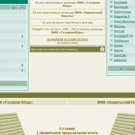
Балашов
30
45 раз выигрывала команда
МФК «Газпром-
Югра»
Варданян
46
Гибадуллин
92
28 раз выигрывала команда
МФК «Норильский
Никель»
Давыдов Д
18
Дорн Виллиа
3
11 раз встречи окончились вничью
Жоннас
88
Общий счет встреч - 298 : 260 в пользу команды
Крутый
7
МФК «Газпром-Югра»
Кудзиев Р
(к)
9
1
подробная история встреч
Лейфельд
6
(в новом окне)
Лялин
19
1
Краткая история встреч команд
Нандо
20
Саносян
77
Шакиров
90
2
- лучши
1
этом матче
К «Газпром-Югра»
МФК «Норильский Н
4 ставки,
1 правильное предсказание итога,