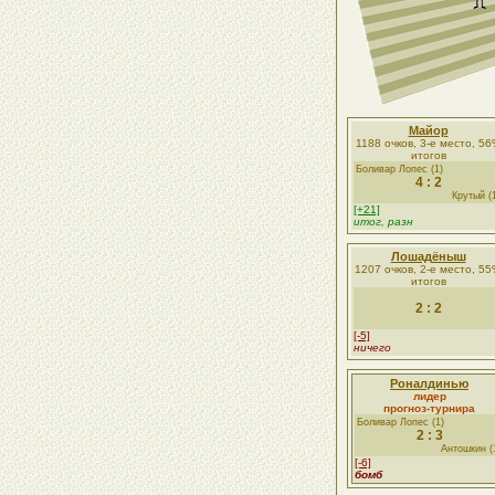
Майор
1188 очков, 3-е место, 5
итогов
Боливар Лопес (1)
4 : 2
Крутый (
[+21]
итог, разн
Лошадёныш
1207 очков, 2-е место, 5
итогов
2 : 2
[-5]
ничего
Роналдинью
лидер
прогноз-турнира
Боливар Лопес (1)
2 : 3
Антошкин (
[-6]
бомб