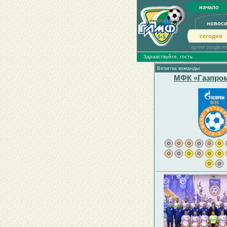
начало
новос
сегодня
архив раздел
Здравствуйте, гость
Визитка команды
МФК «Газпро