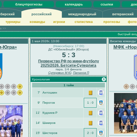
блиц×прогнозы
календарь
ссылки
до
ибирский
российский
международный
ветеранский
турниры
команды
игроки
статистика
прогнозы
фото
ов >>
быстрый вхо
1 мая 2026г, 13:00
Визитка команды
м-Югра»
(Новосибирск: 17:00)
МФК «Нор
ДС «Юбилейный» (Югорск)
5 : 3
Первенство РФ по мини-футболу
2025/2026. Бетсити-Суперлига
пара, 1/4 финала
Сутормин М Ю
,
Папанов П
Хронология
1 тайм
7′
Антошкин
9′
Пирогов
1 : 0
11′
Кудзиев Р
14′
Шакиров
15′
Шистеров
2 : 0