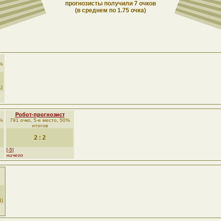
прогнозисты получили 7 очков
(в среднем по 1.75 очка)
6%
1)
Робот-прогнозист
5%
791 очко, 5-е место, 50%
итогов
2 : 2
[-5]
ничего
1)