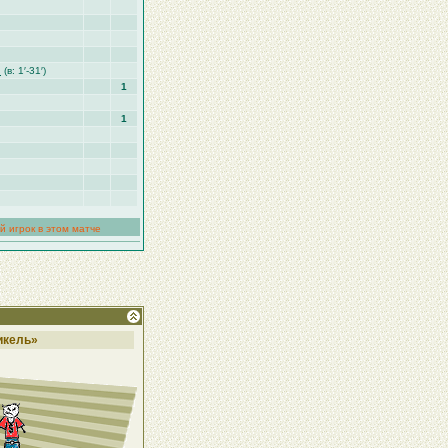
н
(в: 1′-31′)
1
1
й игрок в этом матче
икель»