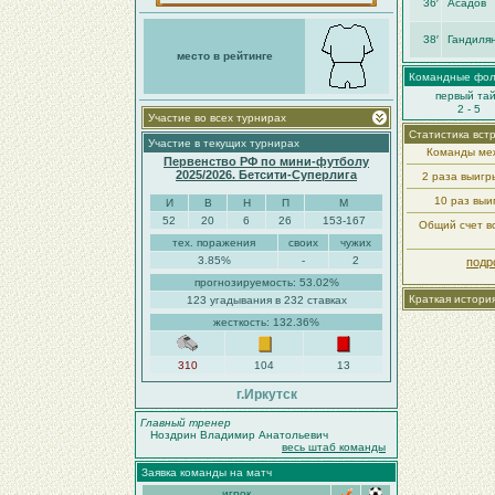
36′
Асадов
38′
Гандиля
место в рейтинге
Командные фо
первый та
2 - 5
Участие во всех турнирах
Статистика вст
Участие в текущих турнирах
Команды меж
Первенство РФ по мини-футболу
2025/2026. Бетсити-Суперлига
2 раза выиг
10 раз вы
И
В
Н
П
М
52
20
6
26
153-167
Общий счет вс
тех. поражения
своих
чужих
3.85%
-
2
подр
прогнозируемость: 53.02%
Краткая истори
123 угадывания в 232 ставках
жесткость: 132.36%
310
104
13
г.Иркутск
Главный тренер
Ноздрин Владимир Анатольевич
весь штаб команды
Заявка команды на матч
игрок