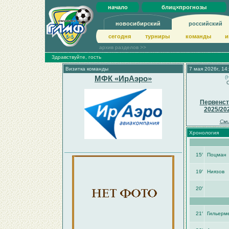
начало
блиц×прогнозы
новосибирский
российский
сегодня
турниры
команды
и
архив разделов >>
Здравствуйте, гость
Визитка команды
7 мая 2026г, 14
МФК «ИрАэро»
(
С
Первенст
2025/20
Сми
Хронология
15′
Поцман
19′
Ниязов
20′
21′
Гильерм