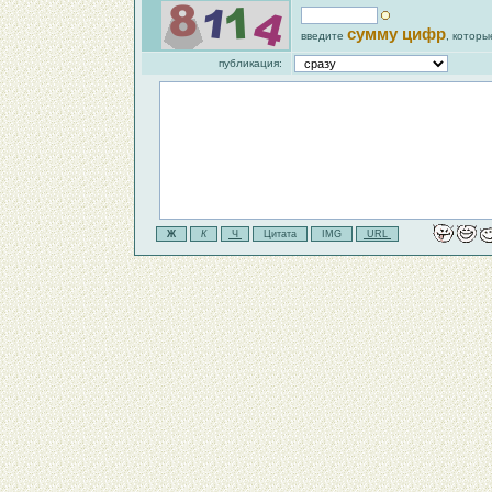
сумму цифр
введите
, которы
публикация: