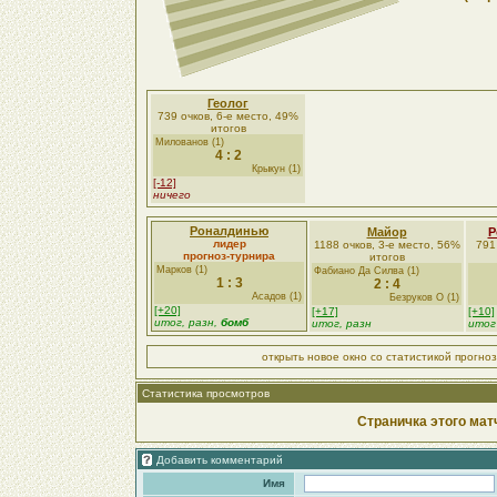
Геолог
739 очков, 6-е место, 49%
итогов
Милованов (1)
4 : 2
Крыкун (1)
[-12]
ничего
Роналдинью
Майор
Р
лидер
1188 очков, 3-е место, 56%
791
прогноз-турнира
итогов
Марков (1)
Фабиано Да Силва (1)
1 : 3
2 : 4
Асадов (1)
Безруков О (1)
[+20]
[+17]
[+10]
итог, разн,
бомб
итог, разн
итог
открыть новое окно со статистикой прогно
Статистика просмотров
Страничка этого мат
Добавить комментарий
Имя