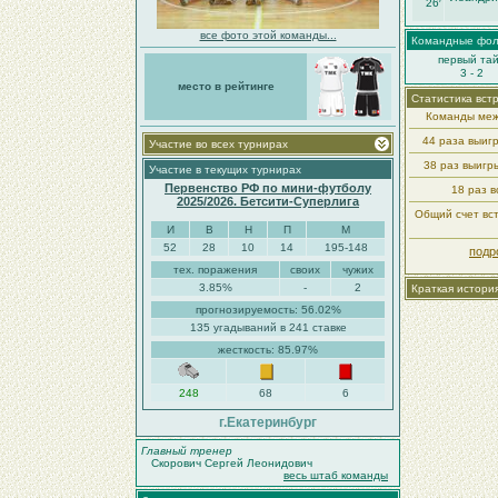
26′
все фото этой команды...
Командные фо
первый та
3 - 2
место в рейтинге
Статистика вст
Команды меж
44 раза выиг
Участие во всех турнирах
38 раз выиг
Участие в текущих турнирах
Первенство РФ по мини-футболу
18 раз в
2025/2026. Бетсити-Суперлига
Общий счет вст
И
В
Н
П
М
52
28
10
14
195-148
подр
тех. поражения
своих
чужих
3.85%
-
2
Краткая истори
прогнозируемость: 56.02%
135 угадываний в 241 ставке
жесткость: 85.97%
248
68
6
г.Екатеринбург
Главный тренер
Скорович Сергей Леонидович
весь штаб команды