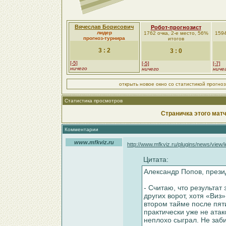
Вячеслав Борисович
Робот-прогнозист
лидер
1762 очка, 2-е место, 56%
1594
прогноз-турнира
итогов
3 : 2
3 : 0
[-5]
[-5]
[-7]
ничего
ничего
ниче
открыть новое окно со статистикой прогно
Статистика просмотров
Страничка этого матч
Комментарии
www.mfkviz.ru
http://www.mfkviz.ru/plugins/news/view/
Цитата:
Александр Попов, през
- Считаю, что результат
других ворот, хотя «Виз
втором тайме после пят
практически уже не ата
неплохо сыграл. Не заби