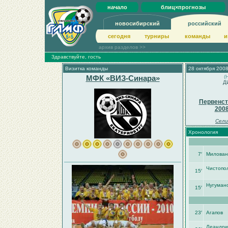
начало
блиц×прогнозы
новосибирский
российский
сегодня
турниры
команды
и
архив разделов >>
Здравствуйте, гость
Визитка команды
28 октября 2008
МФК «ВИЗ-Синара»
(
Д
Первенст
200
Сели
Хронология
7′
Милован
Чистопо
15′
Нугуман
15′
23′
Агапов
Леандри