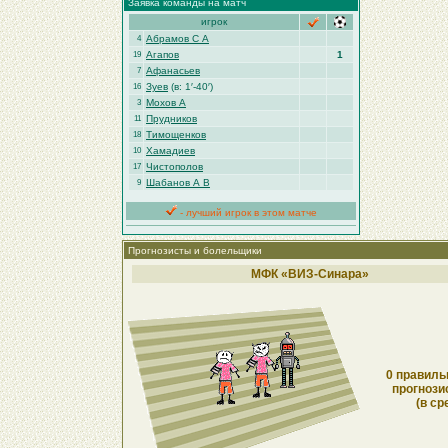
Заявка команды на матч
игрок
Абрамов С А
4
Агапов
1
19
Афанасьев
7
Зуев
(в: 1′-40′)
16
Мохов А
3
Прудников
11
Тимощенков
18
Хамадиев
10
Чистополов
17
Шабанов А В
9
- лучший игрок в этом матче
Прогнозисты и болельщики
МФК «ВИЗ-Синара»
0 правиль
прогнози
(в ср