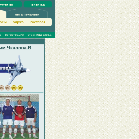
кументы
визитка
лига пенальти
осы
биржа
гoстeвая
д
регистрация
страница входа
им.Чкалова-В