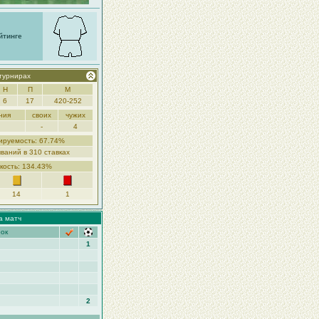
йтинге
 турнирах
Н
П
М
6
17
420-252
ния
своих
чужих
-
4
ируемость: 67.74%
ваний в 310 ставках
кость: 134.43%
14
1
а матч
рок
1
2