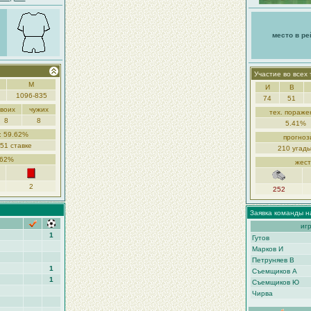
место в ре
Участие во всех
М
И
В
1096-835
74
51
своих
чужих
тех. пораже
8
8
5.41%
: 59.62%
прогноз
51 ставке
210 угады
.62%
жест
2
252
Заявка команды н
иг
1
Гутов
Марков И
Петруняев В
1
Съемщиков А
1
Съемщиков Ю
Чирва