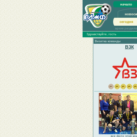
начало
новос
сегодня
архив раздел
Здравствуйте, гость
Визитка команды
ВЗК
все фото этой ко