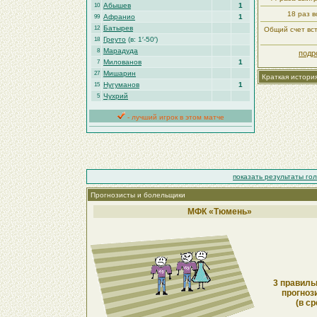
Абышев
1
10
18 раз в
Афранио
1
99
Батырев
12
Общий счет вст
Греуто
(в: 1′-50′)
18
Марадуда
8
подр
Милованов
1
7
Мишарин
27
Краткая истори
Нугуманов
1
15
Чухрий
5
- лучший игрок в этом матче
показать результаты го
Прогнозисты и болельщики
МФК «Тюмень»
3 правиль
прогноз
(в ср