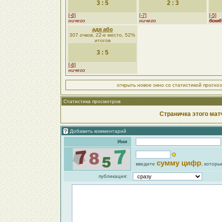
3 : 5
2 : 3
[-6]
[-7]
[-5]
ничего
ничего
бомб
адя або
307 очков, 22-е место, 52%
итогов
3 : 5
[-6]
ничего
открыть новое окно со статистикой прогно
Статистика просмотров
Страничка этого мат
Добавить комментарий
Имя
сумму цифр
введите
, которы
публикация: