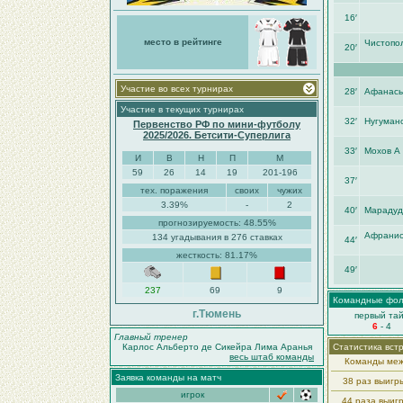
16′
место в рейтинге
Чистопо
20′
Участие во всех турнирах
28′
Афанась
Участие в текущих турнирах
32′
Нугуман
Первенство РФ по мини-футболу
2025/2026. Бетсити-Суперлига
33′
Мохов А
И
В
Н
П
М
59
26
14
19
201-196
37′
тех. поражения
своих
чужих
3.39%
-
2
40′
Марадуд
прогнозируемость: 48.55%
Афрани
134 угадывания в 276 ставках
44′
жесткость: 81.17%
49′
237
69
9
Командные фо
г.Тюмень
первый та
6
- 4
Главный тренер
Карлос Альберто де Сикейра Лима Аранья
Статистика вст
весь штаб команды
Команды меж
Заявка команды на матч
38 раз выиг
игрок
44 раза выиг