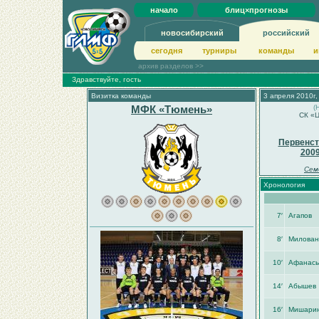
начало
блиц×прогнозы
новосибирский
российский
сегодня
турниры
команды
и
архив разделов >>
Здравствуйте, гость
Визитка команды
3 апреля 2010г,
МФК «Тюмень»
(
СК «Ц
Первенст
200
Сем
Хронология
7′
Агапов
8′
Милован
10′
Афанась
14′
Абышев
16′
Мишари