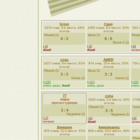
Grom
Саня
1674 очка, 4-е место, 64%
1065 очков, 9-е место, 61%
933 
итогов
итогов
Абышев (1)
Шуша (1)
Ванде
4 : 3
6 : 5
Мохов А (1)
[-3]
[-3]
[-6]
бомб
бомб
ниче
спец
AWER
1427 очков, 6-е место, 61%
974 очка, 10-е место, 53%
734 
итогов
итогов
Абышев (1)
Шуша (1)
3 : 3
3 : 3
Агапов (1)
Агапов (1)
[+23]
[+21]
[+22]
итог, разн,
бомб
итог, разн
итог,
77
zoha
лидер
1826 очков, 2-е место, 64%
1746
прогноз-турнира
итогов
Абышев (1)
Чухри
3 : 4
3 : 5
Прудников (1)
Прудников (1)
[-7]
[-6]
[-8]
ничего
бомб
ниче
Димарик
Американец
970 очков, 11-е место, 57%
859 очков, 13-е место, 60%
847 
итогов
итогов
Абыше