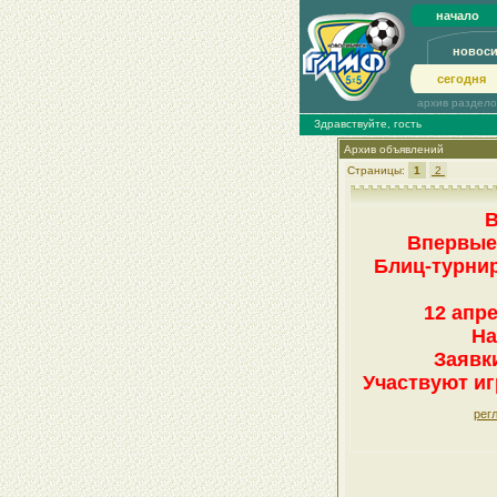
начало
новос
сегодня
архив раздел
Здравствуйте, гость
Архив объявлений
Страницы:
1
2
В
Впервые 
Блиц-турни
12 апр
На
Заявки
Участвуют иг
рег