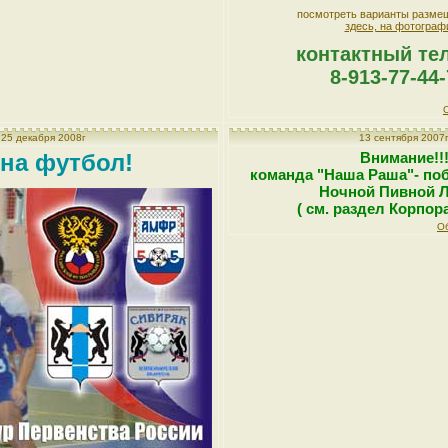
посмотреть варианты разме
здесь, на фотограф
контактный те
8-913-77-44
25 декабря 2008г
13 сентября 2007
 на футбол!
Внимание!!
команда "Наша Раша"- поб
Ночной Пивной Л
( см. раздел Корпор
О