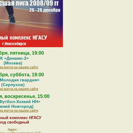
бря, пятница, 19:00
К «Динамо-2»
(Москва)
ка матча на нашем сайте
бря, суббота, 19:00
Молодая гвардия»
(Серпухов)
ка матча на нашем сайте
я, воскресенье, 15:00
Футбол-Хоккей НН»
жний Новгород)
ка матча на нашем сайте
вный комплекс НГАСУ
ход свободный
Адрес: