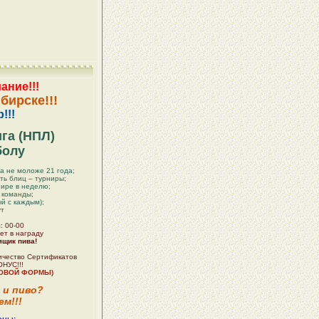
ание!!!
бирске!!!
!!!
га (НПЛ)
болу
а не моложе 21 года;
ть блиц – турниры;
нире в неделю;
4 команды;
й с каждым);
ут
: 00-00
ет в награду
ящик пива!
ичество Сертификатов
НУС!!!
ГРОВОЙ ФОРМЫ)
и пиво?
ем!!!