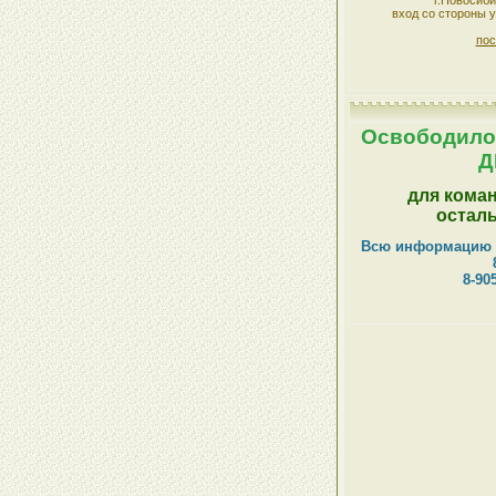
г.Новосиби
вход со стороны у
пос
Освободилос
Д
для коман
осталь
Всю информацию 
8-90