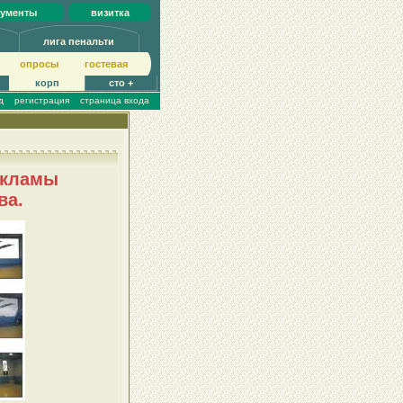
кументы
визитка
лига пенальти
опросы
гoстeвая
корп
сто +
д
регистрация
страница входа
екламы
ва.