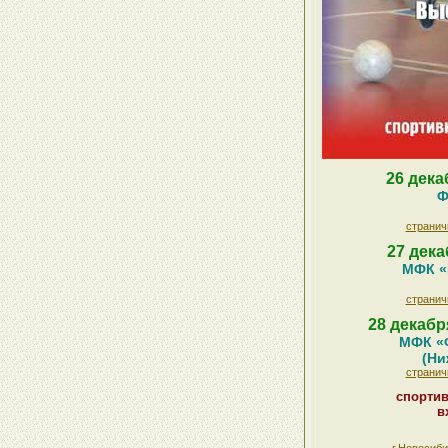
26 дека
Ф
странич
27 дека
МФК «
странич
28 декабр
МФК «
(Ни
странич
спорти
в