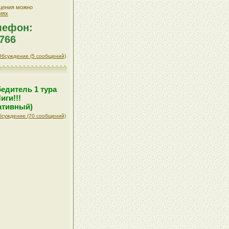
щения можно
иях
лефон:
-766
Обсуждение (5 сообщений)
г
!
едитель 1 тура
иги!!!
ативный)
бсуждение (70 сообщений)