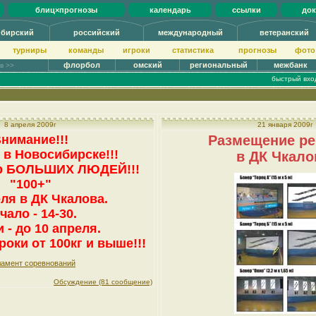
блиц×прогнозы
календарь
ссылки
до
ибирский
российский
международный
ветеранский
турниры
команды
игроки
статистика
прогнозы
фото
флорбол
омский
региональный
межбанк
ов >>
быстрый вхо
8 апреля 2009г
21 января 2009г
нимание!!!
Размещение р
в Новосибирске!!!
в ДК Чкало
р БОЛЬШИХ ЛЮДЕЙ!!!
"100+"
еля в ДК Чкалова.
чало - 14-30.
 - до 10 апреля.
роки от 100кг и выше!!!
ламент соревнований
Обсуждение (81 сообщение)