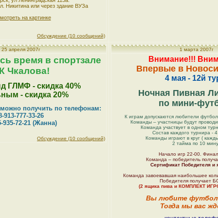
рск, ул Ленинградская 113а.
л. Никитина или через здание ВУЗа
мотреть на картинке
Обсуждение (10 сообщений)
25 апреля 2007г
1 марта 2007г
ь время в спортзале
Внимание!!! Вним
Впервые в Новоси
К Чкалова!
4 мая - 12й тур
д ГЛМФ - скидка 40%
Ночная Пивная Ли
ным - скидка 20%
по мини-фут
можно получить по телефонам:
8-913-777-33-26
К играм допускаются любители футбол
5-935-72-21 (Жанна)
Команды – участницы будут проводи
Команда участвует в одном тур
Состав каждого турнира - 
Команды играют в круг ( кажды
Обсуждение (10 сообщений)
2 тайма по 10 мин
Начало игр 22-00. Финал
Команда – победитель получа
Сертификат Победителя и 
Команда завоевавшая наибольшее кол
Победителя получает БО
(2 ящика пива и КОМПЛЕКТ И
Вы любите футбол 
Тогда мы вас жд