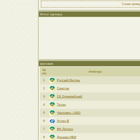
Схема провед
Итоги турнира
круговая
№
команды
п/п
1
Русский Витязь
2
Спартак
3
СК Олимпийский
4
Титан
5
Чкаловец -1982
6
Атлас-В
7
ФК Легион
8
Динамо-НВИ