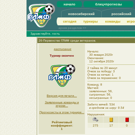
начало
блиц×прогнозы
новосибирский
российский
сегодня
турниры
команды
игро
архив разделов >>
Здравствуйте, гость
26-Первенство ГЛМФ среди ветеранов.
расписание
Начало:
30 января 2020г
Турнир окончен
Окончание:
12 октября 2020г
2 тайма по 20 минут
Очков за победу: 3
Очков за ничью: 1
Очков за поражение: 0
Команд: 8
Матчей:
заявленных: 56,
сыгранных: 56,
Версия для печати...
несыгранных: 0
Заявленные команды и
Забито мячей: 534
игроки...
в среднем за игру: 9.54
Прогнозисты в этом турнире...
Нарушения:
Рейтинговый
коэффициент:
275
17
0
1