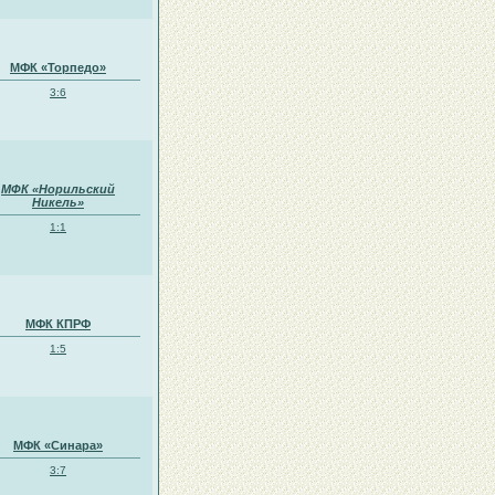
МФК «Торпедо»
3:6
МФК «Норильский
Никель»
1:1
МФК КПРФ
1:5
МФК «Синара»
3:7