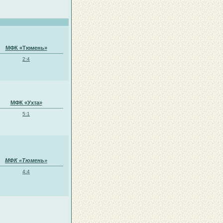
МФК «Тюмень»
2:4
МФК «Ухта»
5:1
МФК «Тюмень»
4:4