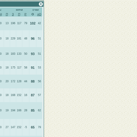
ы
мячи
очки
Н
П
З
П
Р
О
пО
102
0
13
196
117
79
42
96
0
18
229
181
48
51
93
0
18
183
133
50
51
91
0
18
175
117
58
53
88
0
20
172
128
44
56
87
0
18
168
152
16
57
85
0
19
194
166
28
62
65
0
27
147
152
-5
79