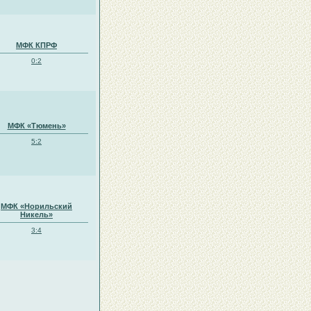
МФК КПРФ
0:2
МФК «Тюмень»
5:2
МФК «Норильский
Никель»
3:4