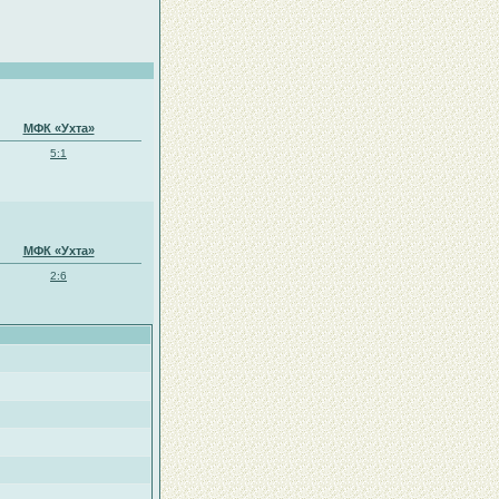
МФК «Ухта»
5:1
МФК «Ухта»
2:6