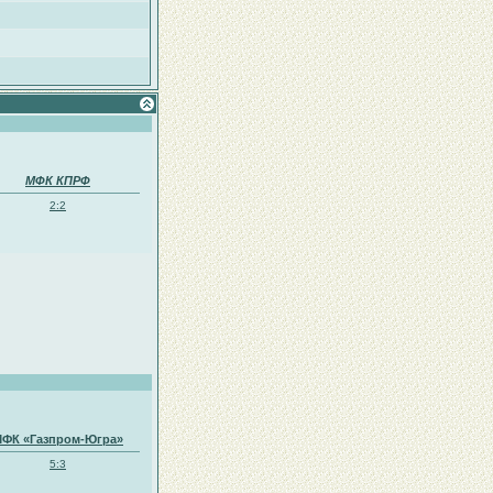
МФК КПРФ
2:2
ФК «Газпром-Югра»
5:3