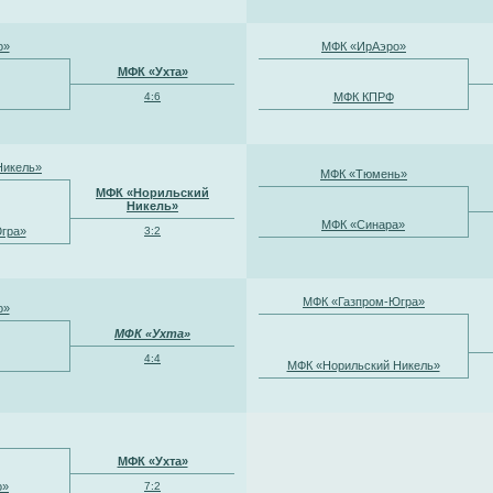
о»
МФК «ИрАэро»
МФК «Ухта»
4:6
МФК КПРФ
Никель»
МФК «Тюмень»
МФК «Норильский
Никель»
МФК «Синара»
гра»
3:2
МФК «Газпром-Югра»
о»
МФК «Ухта»
4:4
МФК «Норильский Никель»
МФК «Ухта»
о»
7:2