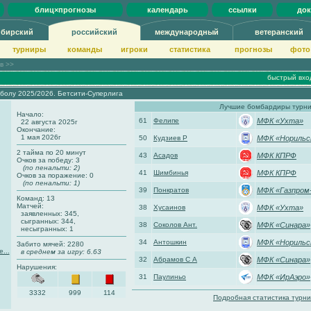
блиц×прогнозы
календарь
ссылки
до
ибирский
российский
международный
ветеранский
турниры
команды
игроки
статистика
прогнозы
фото
ов >>
быстрый вхо
болу 2025/2026. Бетсити-Суперлига
Лучшие бомбардиры турн
Начало:
61
Фелипе
МФК «Ухта»
22 августа 2025г
Окончание:
1 мая 2026г
50
Кудзиев Р
МФК «Норильс
2 тайма по 20 минут
43
Асадов
МФК КПРФ
Очков за победу: 3
(по пенальти: 2)
41
Шимбинья
МФК КПРФ
Очков за поражение: 0
(по пенальти: 1)
39
Понкратов
МФК «Газпром
Команд: 13
Матчей:
38
Хусаинов
МФК «Ухта»
заявленных: 345,
сыгранных: 344,
38
Соколов Ант.
МФК «Синара»
несыгранных: 1
34
Антошкин
МФК «Норильс
Забито мячей: 2280
...
в среднем за игру: 6.63
32
Абрамов С А
МФК «Синара»
Нарушения:
31
Паулиньо
МФК «ИрАэро»
3332
999
114
Подробная статистика турни