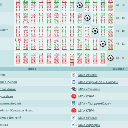
0:3
4:4
3:2
3:7
3:5
3:2
2:7
2:1
3:1
2:0
7:6
3:5
Л»
1:8
5:6
3:5
2:3
5:5
2:1
3:1
3:5
5:3
3:3
4:8
7:1
48
22
1:4
3:3
1:4
7:1
2:2
2:5
2:5
0:2
2:5
3:6
6:5
5:0
3:4
3:6
4:3
0:0
4:6
2:1
4:0
5:2
4:5
2:3
2:2
5:0
1:5
5:3
1:2
1:5
0:3
2:5
4:5
1:4
1:3
2:1
7:6
2:2
4:4
2:5
2:5
2:2
1:5
1:2
1:2
2:5
3:5
4:2
1:1
4:2
48
18
2:7
5:5
2:6
3:3
5:3
6:3
3:6
1:1
5:2
1:1
2:3
5:0
2:2
6:10
1:3
6:4
4:4
3:5
2:4
5:2
5:4
5:1
3:3
5:0
2:5
2:6
1:2
2:2
1:2
1:1
2:6
3:4
0:2
1:2
6:2
5:0
ация»
1:7
1:2
2:5
3:5
2:1
2:2
5:2
5:2
3:3
2:4
5:3
4:4
48
18
1:9
3:9
2:3
0:6
1:3
3:6
3:3
1:4
6:3
1:1
2:3
5:0
2:4
2:9
3:6
0:5
1:6
3:6
4:3
1:3
3:2
1:5
7:2
5:0
1:10
4:5
2:6
4:4
1:4
1:3
3:7
2:4
6:7
6:7
2:6
0:5
4:8
4:9
1:5
0:6
3:5
6:7
6:9
4:2
8:4
1:1
3:5
0:5
48
12
4:3
2:6
2:4
4:4
3:2
5:5
3:3
4:6
5:6
3:2
3:2
5:0
1:1
2:8
2:6
4:8
1:2
3:5
2:4
2:1
2:2
3:3
2:7
5:0
○
3:7
6:2
1:3
0:1
1:2
1:3
3:4
5:3
2:2
0:5
5:0
0:6
1:2
2:7
3:2
5:4
4:5
1:4
3:4
1:7
2:4
4:4
5:0
48
8
2:2
0:5
0:5
0:5
0:5
2:7
0:5
0:5
0:5
0:5
0:5
0:5
0:5
0:5
0:5
0:5
0:5
0:5
0:5
0:5
0:5
0:5
0:5
0:5
0:5
игрок
команда
липе
МФК «Ухта»
зиев Руслан
МФК «Норильский Никель»
олов Антон
МФК «Синара»
дов Янар
МФК КПРФ
кратов Андрей
МФК «Газпром-Югра»
бинья Жеверсон Чавес
МФК КПРФ
аинов Дмитрий
МФК «Ухта»
линьо
МФК «ИрАэро»