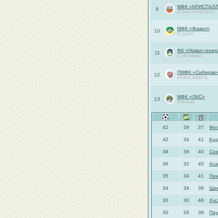
МФК «КРИСТАЛ
9
(Санкт-Петербург)
МФК «Факел»
10
(Сургут)
ФК «Новая генер
11
(Сыктывкар)
ПМФК «Сибиряк»
12
(Новосибирск)
МФК «ЛКС»
13
(Липецк)
42
39
37
Фе
42
34
41
Куд
38
36
40
Сок
36
32
40
Аса
35
34
41
Пон
34
34
38
Шим
30
30
46
Хус
30
26
39
Пау