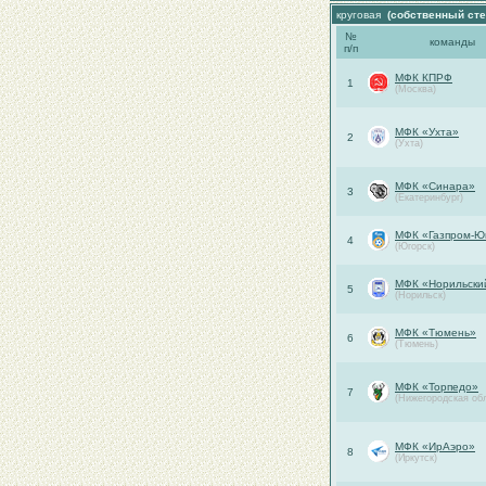
круговая
(собственный сте
№
команды
п/п
МФК КПРФ
1
(Москва)
МФК «Ухта»
2
(Ухта)
МФК «Синара»
3
(Екатеринбург)
МФК «Газпром-Ю
4
(Югорск)
МФК «Норильски
5
(Норильск)
МФК «Тюмень»
6
(Тюмень)
МФК «Торпедо»
7
(Нижегородская об
МФК «ИрАэро»
8
(Иркутск)