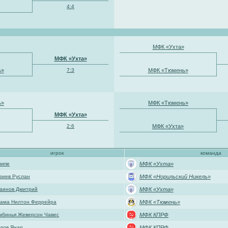
4:4
МФК «Ухта»
МФК «Ухта»
ь»
7:3
МФК «Тюмень»
ь»
МФК «Тюмень»
МФК «Ухта»
2:6
МФК «Ухта»
игрок
команда
липе
МФК «Ухта»
зиев Руслан
МФК «Норильский Никель»
аинов Дмитрий
МФК «Ухта»
ама Нилтон Феррейра
МФК «Тюмень»
бинья Жеверсон Чавес
МФК КПРФ
дов Янар
МФК КПРФ