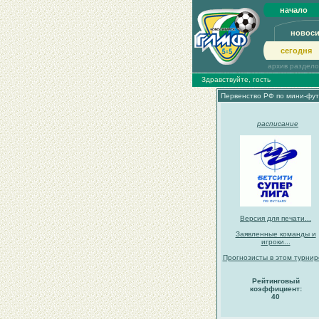
начало
новос
сегодня
архив раздел
Здравствуйте, гость
Первенство РФ по мини-фут
расписание
Версия для печати...
Заявленные команды и
игроки...
Прогнозисты в этом турнире
Рейтинговый
коэффициент:
40