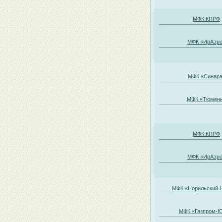
МФК КПРФ
МФК «ИрАэр
МФК «Синар
МФК «Тюмен
МФК КПРФ
МФК «ИрАэр
МФК «Норильский 
МФК «Газпром-Ю