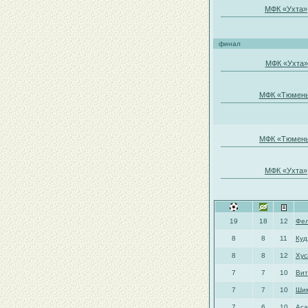
МФК «Ухта»
финал
МФК «Ухта»
МФК «Тюмен
МФК «Тюмен
МФК «Ухта»
19
18
12
Фе
8
8
11
Куд
8
8
12
Хус
7
7
10
Вит
7
7
10
Шим
7
6
10
Аса