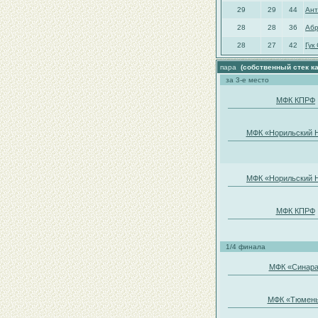
29
29
44
Ант
28
28
36
Абр
28
27
42
Гук
пара
(собственный стек ка
за 3-е место
МФК КПРФ
МФК «Норильский 
МФК «Норильский 
МФК КПРФ
1/4 финала
МФК «Синар
МФК «Тюмен