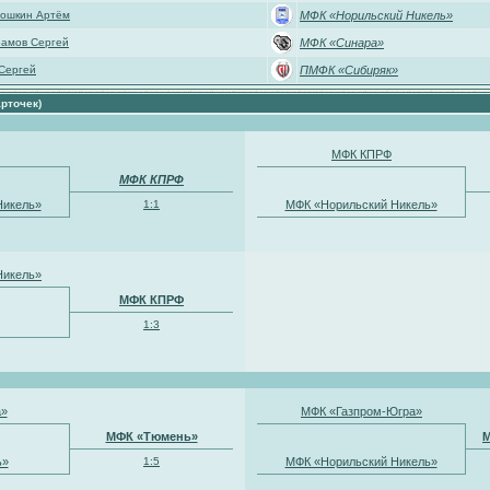
ошкин Артём
МФК «Норильский Никель»
амов Сергей
МФК «Синара»
 Сергей
ПМФК «Сибиряк»
рточек)
МФК КПРФ
МФК КПРФ
Никель»
1:1
МФК «Норильский Никель»
Никель»
МФК КПРФ
1:3
а»
МФК «Газпром-Югра»
МФК «Тюмень»
М
ь»
1:5
МФК «Норильский Никель»