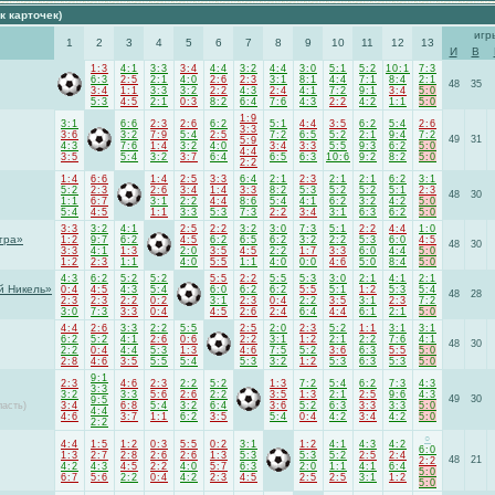
к карточек)
игр
1
2
3
4
5
6
7
8
9
10
11
12
13
И
В
1:3
4:1
3:3
3:4
4:4
3:2
4:4
3:0
5:1
5:2
10:1
7:3
6:3
2:5
2:1
4:0
2:6
2:3
3:1
8:1
4:4
7:1
8:4
2:1
48
35
3:4
1:1
3:3
3:2
2:2
4:3
2:4
4:1
7:2
9:1
3:4
5:0
5:3
4:5
2:1
0:3
8:2
6:4
7:6
4:3
2:2
4:2
1:1
5:0
1:9
3:1
6:6
2:3
2:6
6:2
5:1
4:4
3:5
6:2
5:4
2:6
3:3
3:6
3:2
7:9
5:4
2:5
7:2
6:5
5:2
2:1
9:4
7:2
49
31
5:9
4:3
7:6
1:4
3:2
4:0
3:4
3:3
5:5
9:3
6:2
5:0
4:4
3:5
5:4
3:2
3:7
6:4
6:5
6:3
10:6
9:2
8:2
5:0
2:2
1:4
6:6
1:4
2:5
3:3
6:4
2:1
2:3
2:1
2:1
6:2
3:1
5:2
2:3
2:6
3:4
1:4
3:3
8:2
5:3
5:2
5:2
5:1
2:3
48
30
1:1
6:7
3:1
2:2
4:4
8:6
5:4
4:1
6:2
3:2
4:2
5:0
5:4
4:5
1:1
3:3
5:3
7:3
2:2
3:4
3:1
6:3
6:2
5:0
3:3
3:2
4:1
2:5
2:2
3:2
3:0
7:3
5:1
2:2
4:4
1:0
гра»
1:2
9:7
6:2
4:5
6:2
6:5
6:2
3:2
2:2
5:3
6:0
4:5
48
30
3:3
4:1
1:3
2:0
3:5
4:5
2:2
1:7
3:3
6:0
4:4
5:0
1:2
2:3
1:1
4:0
5:5
1:1
4:0
0:0
4:6
5:0
8:4
5:0
4:3
6:2
5:2
5:2
5:5
2:2
5:5
5:3
3:0
2:1
4:1
2:1
й Никель»
0:4
4:5
4:3
5:4
6:0
6:2
6:2
5:5
5:1
1:2
5:3
5:4
48
28
2:3
2:3
2:2
0:2
3:1
2:3
0:4
2:2
3:5
3:1
2:3
7:2
3:0
7:3
3:3
0:4
4:5
2:6
2:4
6:4
4:4
6:1
2:1
5:0
4:4
2:6
3:3
2:2
5:5
2:5
2:0
2:3
5:2
1:1
3:1
3:1
6:2
5:2
4:1
2:6
0:6
2:2
3:1
1:2
2:1
2:2
7:6
4:1
48
30
2:2
0:4
4:4
5:3
1:3
4:6
7:5
5:2
3:6
6:3
5:5
5:0
2:8
4:6
3:5
5:5
5:4
5:3
3:2
1:2
5:3
6:3
5:3
5:0
9:1
2:3
4:6
2:3
2:2
5:2
1:3
7:2
5:4
6:2
7:3
4:3
3:3
3:2
3:3
5:6
2:6
2:2
3:5
1:3
2:1
2:5
9:6
4:3
49
30
9:5
ласть)
3:4
6:8
5:4
3:2
6:4
3:6
5:2
6:3
3:3
3:3
5:0
4:4
4:6
3:7
1:1
6:2
3:5
5:4
0:4
4:2
3:4
4:2
5:0
2:2
○
4:4
1:5
1:2
0:3
5:5
0:2
3:1
1:2
4:1
4:3
4:2
6:0
1:3
2:7
2:8
2:6
2:6
1:3
5:3
5:3
5:2
2:5
2:4
48
21
2:2
4:2
4:3
4:5
2:2
4:0
5:7
6:3
2:0
1:1
4:1
6:4
5:0
6:7
5:6
2:2
0:4
4:2
2:3
4:5
2:5
2:5
3:1
1:2
5:0