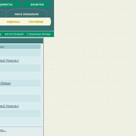
кументы
визитка
лига пенальти
опросы
гoстeвая
д
регистрация
страница входа
ира
кий Никель»
-Югра»
кий Никель»
ра...