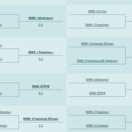
МФК «Ухта»
МФК «ИрАэро»
о»
2:4
МФК «Торпедо»
МФК «Газпром-Югра»
а»
МФК «Тюмень»
ь»
2:2
МФК «Норильский Никель»
МФК «ИрАэро»
МФК КПРФ
о»
6:1
МФК КПРФ
Никель»
МФК «Тюмень»
МФК «Газпром-Югра»
гра»
1:2
МФК «Синара»