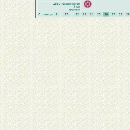
ДИВС (Екатеринбург)
3 тур
круговая
Страницы:
1
...
17
...
22
23
24
25
26
27
28
2