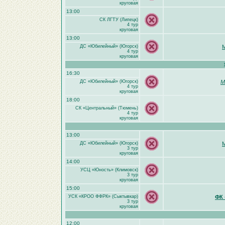
круговая
13:00
СК ЛГТУ (Липецк)
4 тур
круговая
13:00
ДС «Юбилейный» (Югорск)
4 тур
круговая
16:30
ДС «Юбилейный» (Югорск)
М
4 тур
круговая
18:00
СК «Центральный» (Тюмень)
4 тур
круговая
13:00
ДС «Юбилейный» (Югорск)
3 тур
круговая
14:00
УСЦ «Юность» (Климовск)
3 тур
круговая
15:00
УСК «КРОО ФФРК» (Сыктывкар)
ФК 
3 тур
круговая
12:00