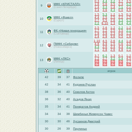
0:3
4:4
3:2
3:7
3:5
МФК «КРИСТАЛЛ»
1:8
5:6
3:5
2:3
5:5
9
(Санкт-Петербург)
1:4
3:3
1:4
7:1
2:2
3:4
3:6
4:3
0:0
4:6
1:5
5:3
1:2
1:5
0:3
МФК «Факел»
4:4
2:5
2:5
2:2
1:5
10
(Сургут)
2:7
5:5
2:6
3:3
5:3
2:2
6:10
1:3
6:4
4:4
2:5
2:6
1:2
2:2
1:2
ФК «Новая генерация»
1:7
1:2
2:5
3:5
2:1
11
(Сыктывкар)
1:9
3:9
2:3
0:6
1:3
2:4
2:9
3:6
0:5
1:6
1:10
4:5
2:6
4:4
1:4
ПМФК «Сибиряк»
4:8
4:9
1:5
0:6
3:5
12
(Новосибирск)
4:3
2:6
2:4
4:4
3:2
1:1
2:8
2:6
4:8
1:2
3:7
6:2
1:3
0:1
1:2
МФК «ЛКС»
1:2
2:7
3:2
5:4
4:5
13
(Липецк)
0:5
0:5
0:5
0:5
2:7
0:5
0:5
0:5
0:5
0:5
игрок
42
39
37
Фелипе
42
34
41
Кудзиев Руслан
38
36
40
Соколов Антон
36
32
40
Асадов Янар
35
34
41
Понкратов Андрей
34
34
38
Шимбинья Жеверсон Чавес
30
30
46
Хусаинов Дмитрий
30
26
39
Паулиньо