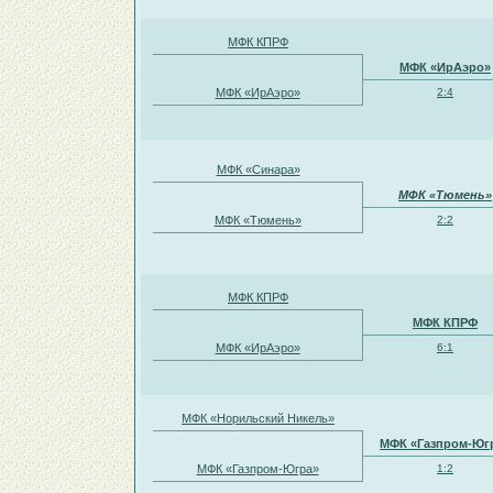
МФК КПРФ
МФК «ИрАэро»
МФК «ИрАэро»
2:4
МФК «Синара»
МФК «Тюмень»
МФК «Тюмень»
2:2
МФК КПРФ
МФК КПРФ
МФК «ИрАэро»
6:1
МФК «Норильский Никель»
МФК «Газпром-Юг
МФК «Газпром-Югра»
1:2