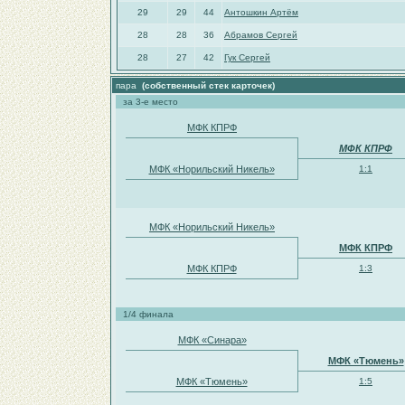
29
29
44
Антошкин Артём
28
28
36
Абрамов Сергей
28
27
42
Гук Сергей
пара
(собственный стек карточек)
за 3-е место
МФК КПРФ
МФК КПРФ
МФК «Норильский Никель»
1:1
МФК «Норильский Никель»
МФК КПРФ
МФК КПРФ
1:3
1/4 финала
МФК «Синара»
МФК «Тюмень»
МФК «Тюмень»
1:5