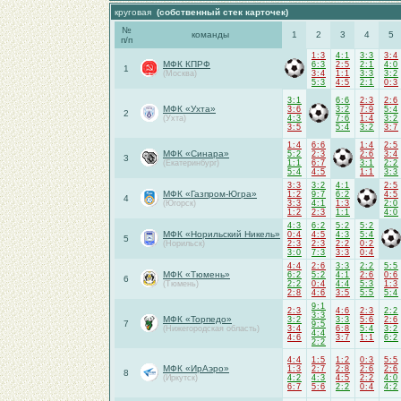
круговая
(собственный стек карточек)
№
команды
1
2
3
4
5
п/п
1:3
4:1
3:3
3:4
МФК КПРФ
6:3
2:5
2:1
4:0
1
(Москва)
3:4
1:1
3:3
3:2
5:3
4:5
2:1
0:3
3:1
6:6
2:3
2:6
МФК «Ухта»
3:6
3:2
7:9
5:4
2
(Ухта)
4:3
7:6
1:4
3:2
3:5
5:4
3:2
3:7
1:4
6:6
1:4
2:5
МФК «Синара»
5:2
2:3
2:6
3:4
3
(Екатеринбург)
1:1
6:7
3:1
2:2
5:4
4:5
1:1
3:3
3:3
3:2
4:1
2:5
МФК «Газпром-Югра»
1:2
9:7
6:2
4:5
4
(Югорск)
3:3
4:1
1:3
2:0
1:2
2:3
1:1
4:0
4:3
6:2
5:2
5:2
МФК «Норильский Никель»
0:4
4:5
4:3
5:4
5
(Норильск)
2:3
2:3
2:2
0:2
3:0
7:3
3:3
0:4
4:4
2:6
3:3
2:2
5:5
МФК «Тюмень»
6:2
5:2
4:1
2:6
0:6
6
(Тюмень)
2:2
0:4
4:4
5:3
1:3
2:8
4:6
3:5
5:5
5:4
9:1
2:3
4:6
2:3
2:2
3:3
МФК «Торпедо»
3:2
3:3
5:6
2:6
7
9:5
(Нижегородская область)
3:4
6:8
5:4
3:2
4:4
4:6
3:7
1:1
6:2
2:2
4:4
1:5
1:2
0:3
5:5
МФК «ИрАэро»
1:3
2:7
2:8
2:6
2:6
8
(Иркутск)
4:2
4:3
4:5
2:2
4:0
6:7
5:6
2:2
0:4
4:2