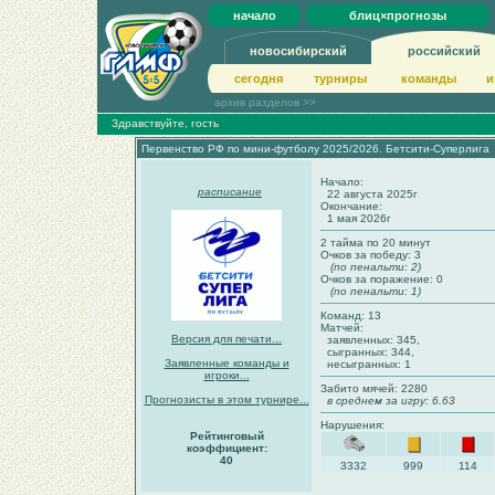
начало
блиц×прогнозы
новосибирский
российский
сегодня
турниры
команды
и
архив разделов >>
Здравствуйте, гость
Первенство РФ по мини-футболу 2025/2026. Бетсити-Суперлига
Начало:
расписание
22 августа 2025г
Окончание:
1 мая 2026г
2 тайма по 20 минут
Очков за победу: 3
(по пенальти: 2)
Очков за поражение: 0
(по пенальти: 1)
Команд: 13
Матчей:
Версия для печати...
заявленных: 345,
сыгранных: 344,
Заявленные команды и
несыгранных: 1
игроки...
Забито мячей: 2280
Прогнозисты в этом турнире...
в среднем за игру: 6.63
Нарушения:
Рейтинговый
коэффициент:
40
3332
999
114