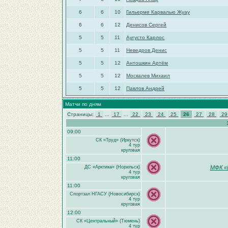
6
6
10
Гильерме Карвалью Жуау
6
6
12
Денисов Сергей
5
5
11
Аугусто Карлос
5
5
11
Неведров Денис
5
5
12
Антошкин Артём
5
5
12
Москалев Михаил
5
5
12
Павлов Андрей
Матчи по дням
Страницы:
1
...
17
...
22
23
24
25
26
27
28
2
09:00
СК «Труд» (Иркутск)
4 тур
круговая
11:00
ДС «Арктика» (Норильск)
МФК «
4 тур
круговая
11:00
Спортзал НГАСУ (Новосибирск)
4 тур
круговая
12:00
СК «Центральный» (Тюмень)
4 тур