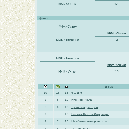
МФК «Ухта»
4:4
финал
МФК «Ухта»
МФК «Ухта»
МФК «Тюмень»
7:3
МФК «Тюмень»
МФК «Ухта»
МФК «Ухта»
2:6
игрок
19
18
12
Фелипе
8
8
11
Кудзиев Руслан
8
8
12
Хусаинов Дмитрий
7
7
10
Витама Нилтон Феррейра
7
7
10
Шимбинья Жеверсон Чавес
7
6
10
Асадов Янар