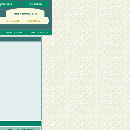
кументы
визитка
лига пенальти
опросы
гoстeвая
д
регистрация
страница входа
место в рейтинге