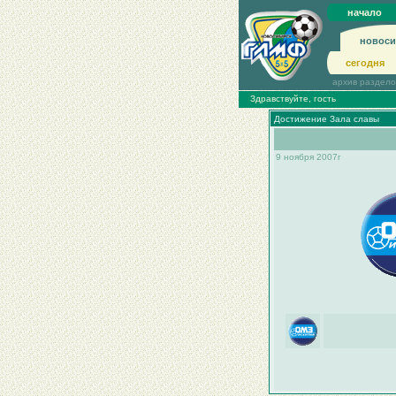
начало
новоси
сегодня
архив раздел
Здравствуйте, гость
Достижение Зала славы
9 ноября 2007г