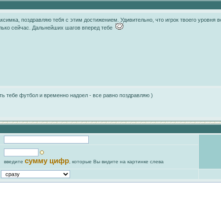
ксимка, поздравляю тебя с этим достижением. Удивительно, что игрок твоего уровня в
лько сейчас. Дальнейших шагов вперед тебе
ть тебе футбол и временно надоел - все равно поздравляю )
сумму цифр
введите
, которые Вы видите на картинке слева