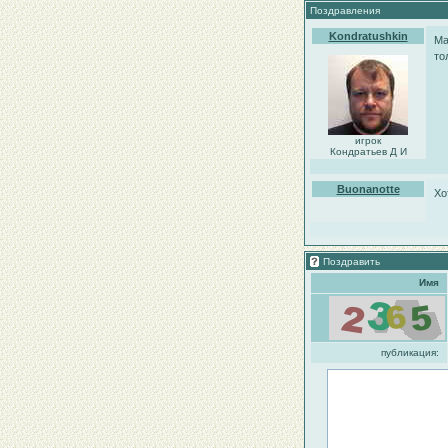
Поздравления
Kondratushkin
Ма
то
игрок
Кондратьев Д И
Buonanotte
Хо
Поздравить
Имя
публикация: