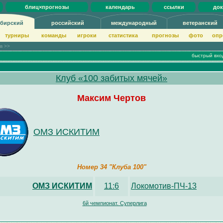
блиц×прогнозы
календарь
ссылки
до
бирский
российский
международный
ветеранский
турниры
команды
игроки
статистика
прогнозы
фото
опр
ов >>
быстрый вхо
Клуб «100 забитых мячей»
Максим Чертов
ОМЗ ИСКИТИМ
Номер 34 "Клуба 100"
ОМЗ ИСКИТИМ
11:6
Локомотив-ПЧ-13
6й чемпионат. Суперлига