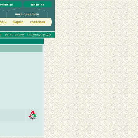
кументы
визитка
лига пенальти
осы
биржа
гoстeвая
д
регистрация
страница входа