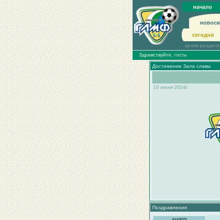
начало
новоси
сегодня
архив раздел
Здравствуйте, гость
Достижение Зала славы
10 июня 2024г
Поздравления