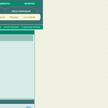
кументы
визитка
лига пенальти
осы
биржа
гoстeвая
д
регистрация
страница входа