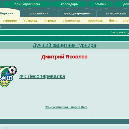
блиц×прогнозы
календарь
ссылки
до
бирский
российский
международный
ветеранский
турниры
команды
игроки
статистика
прогнозы
фото
опр
ов >>
быстрый вхо
Лучший защитник турнира
Дмитрий Яковлев
ФК Лесоперевалка
39-й чемпионат. Вторая Лига