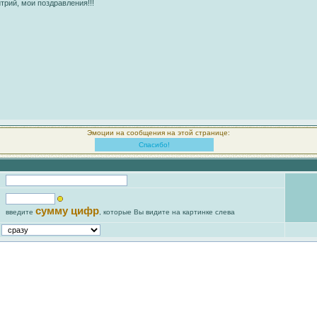
трий, мои поздравления!!!
Эмоции на сообщения на этой странице:
Спасибо!
сумму цифр
введите
, которые Вы видите на картинке слева