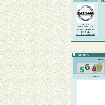
AWER
Дми
игрок
Веревкин А Е
представитель
команды
СК Олимпийский
Поздравить
Имя
публикация: