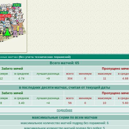
анных матчах
(без учета технических поражений)
Всего матчей: 65
Забито мячей
Пропущено мяче
симум
в среднем
лучшая разница
всего
минимум
максимум
в сред
12
4.74
+9
304
0
11
4.68
в последних десяти матчах, считая от текущей даты
Забито мячей
Пропущено мяче
симум
в среднем
лучшая разница
всего
минимум
максимум
в сред
8
3.40
+4
56
0
10
5.60
подробнее
максимальные серии по всем матчам
максимальное количество матчей подряд без поражений: 6
максимальное количество матчей подряд без побед: 5