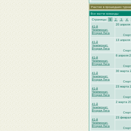
Участие в прошедших турни
Все матчи команды
Страницы:
1
2
3
4
20 апреля
41-й
Чемпионат.
Вторая Лига
Спорт
13 апреля
41-й
Чемпионат.
Вторая Лига
Спорт
6 апреля 2
41-й
Чемпионат.
Вторая Лига
Спорт
30 марта 
41-й
Чемпионат.
Вторая Лига
Спорт
23 марта 
41-й
Чемпионат.
Вторая Лига
Спорт
2 марта 2
41-й
Чемпионат.
Вторая Лига
Спорт
23 феврал
41-й
Чемпионат.
Вторая Лига
Спорт