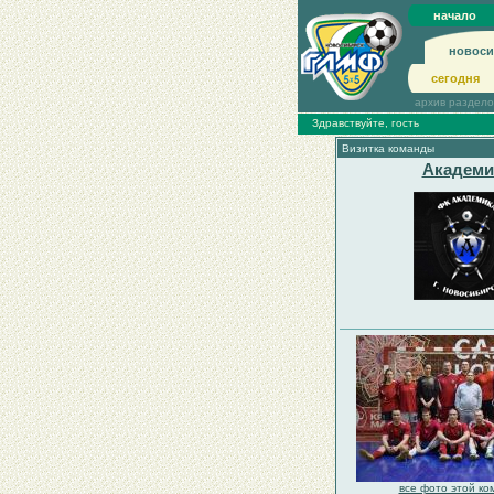
начало
новоси
сегодня
архив раздел
Здравствуйте, гость
Визитка команды
Академи
все фото этой ко