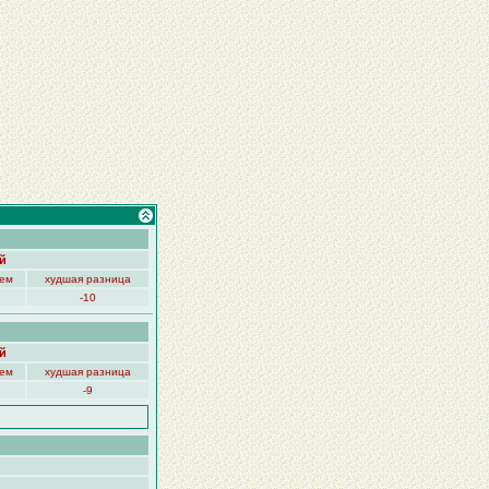
й
нем
худшая разница
-10
й
нем
худшая разница
-9