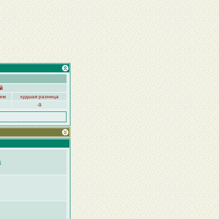
й
нем
худшая разница
-9
к