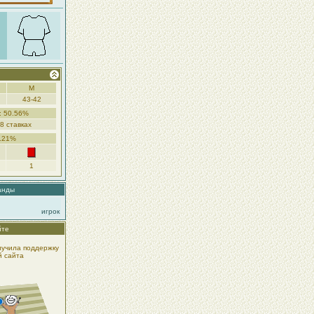
М
43-42
: 50.56%
8 ставках
4.21%
1
анды
игрок
йте
лучила поддержку
й сайта