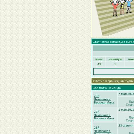
Статистика команды в сыгр
всего
минимум
мак
43
1
Участие в прошедших турни
Все матчи команды
7 мая 2016
23й
Чемпионат.
Гру
Восьмая Лига
Спорт
1 мая 2016
23й
Чемпионат.
Гру
Восьмая Лига
Спорт
23 апреля
23й
Чемпионат.
Гру