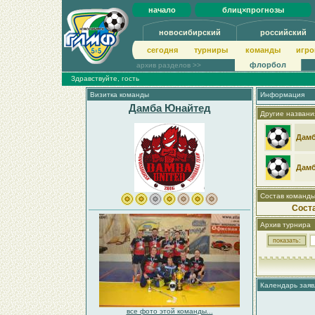
начало
блиц×прогнозы
новосибирский
российский
сегодня
турниры
команды
игро
флорбол
архив разделов >>
Здравствуйте, гость
Визитка команды
Информация
Дамба Юнайтед
Другие названи
Дам
Дамб
Состав команд
Сост
Архив турнира
Календарь заяв
все фото этой команды...