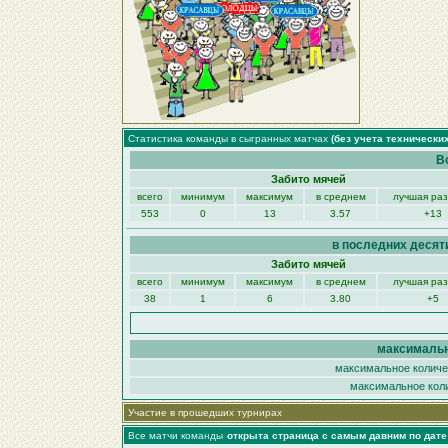
Статистика команды в сыгранных матчах
(без учета технически
В
Забито мячей
всего
минимум
максимум
в среднем
лучшая ра
553
0
13
3.57
+13
в последних десят
Забито мячей
всего
минимум
максимум
в среднем
лучшая ра
38
1
6
3.80
+5
максимальн
максимальное количес
максимальное коли
Участие в прошедших турнирах
Все матчи команды
открыта страница с самым давним по дат