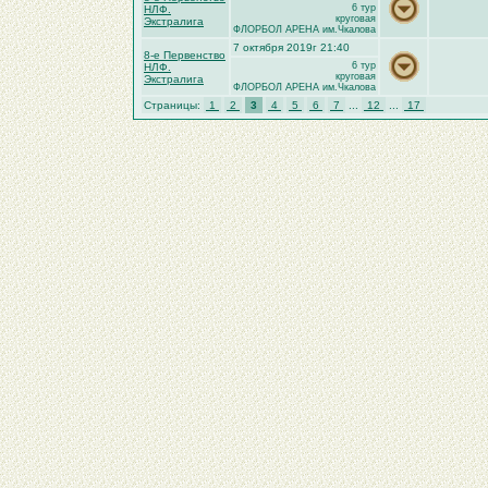
6 тур
НЛФ.
круговая
Экстралига
ФЛОРБОЛ АРЕНА им.Чкалова
7 октября 2019г 21:40
8-е Первенство
6 тур
НЛФ.
круговая
Экстралига
ФЛОРБОЛ АРЕНА им.Чкалова
Страницы:
1
2
3
4
5
6
7
...
12
...
17