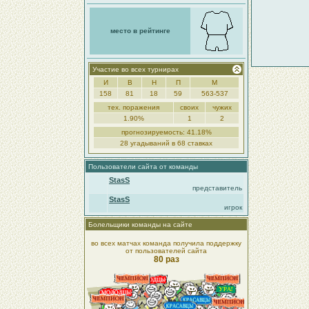
место в рейтинге
Участие во всех турнирах
И
В
Н
П
М
158
81
18
59
563-537
тех. поражения
своих
чужих
1.90%
1
2
прогнозируемость: 41.18%
28 угадываний в 68 ставках
Пользователи сайта от команды
StasS
представитель
StasS
игрок
Болельщики команды на сайте
во всех матчах команда получила поддержку
от пользователей сайта
80 раз