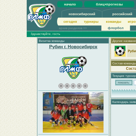
начало
блиц×прогнозы
новосибирский
российский
сегодня
турниры
команды
игро
флорбол
архив разделов >>
Здравствуйте, гость
Визитка команды
Другие названи
Рубин г. Новосибирск
Руб
Состав команд
Сост
Текущие турни
Календарь заяв