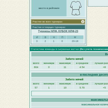
место в рейтинге
Участие во всех турнирах
Участие в текущих турнирах
Турниры НЛФ. КУБОК НЛФ-23
И
В
Н
П
М
3
2
1
0
20-18
Статистика команды в сыгранных матчах
(без учета технически
В
Забито мячей
всего
минимум
максимум
в среднем
лучшая ра
604
0
11
4.54
+8
в последних десят
Забито мячей
всего
минимум
максимум
в среднем
лучшая ра
57
1
10
5.70
+5
максимальн
максимальное количе