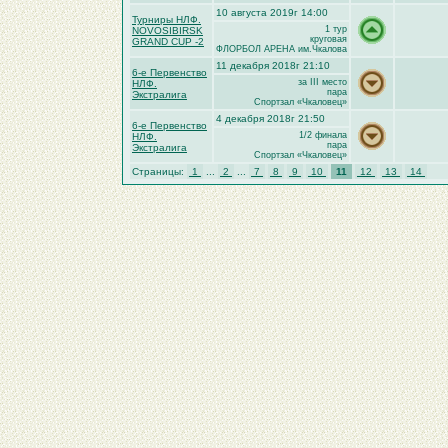
10 августа 2019г 14:00
Турниры НЛФ.
1 тур
NOVOSIBIRSK
круговая
GRAND CUP -2
ФЛОРБОЛ АРЕНА им.Чкалова
11 декабря 2018г 21:10
6-е Первенство
за III место
НЛФ.
пара
Экстралига
Спортзал «Чкаловец»
4 декабря 2018г 21:50
6-е Первенство
1/2 финала
НЛФ.
пара
Экстралига
Спортзал «Чкаловец»
Страницы:
1
...
2
...
7
8
9
10
11
12
13
14