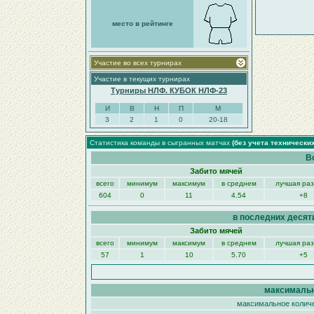
место в рейтинге
Участие во всех турнирах
Участие в текущих турнирах
Турниры НЛФ. КУБОК НЛФ-23
И
В
Н
П
М
3
2
1
0
20-18
Статистика команды в сыгранных матчах
(без учета технически
В
Забито мячей
всего
минимум
максимум
в среднем
лучшая ра
604
0
11
4.54
+8
в последних десят
Забито мячей
всего
минимум
максимум
в среднем
лучшая ра
57
1
10
5.70
+5
максимальн
максимальное количе