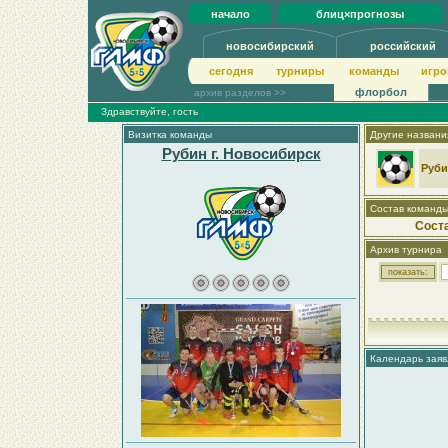
начало
блиц×прогнозы
новосибирский
российский
сегодня
турниры
команды
игро
флорбол
архив разделов >>
Здравствуйте, гость
Визитка команды
Другие названи
Рубин г. Новосибирск
Руб
Состав команд
Сост
Архив турнира
Календарь заяв