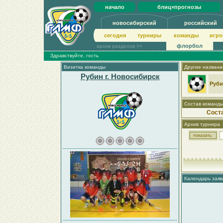
начало
блиц×прогнозы
новосибирский
российский
сегодня
турниры
команды
игро
флорбол
архив разделов >>
Здравствуйте, гость
Визитка команды
Другие названи
Рубин г. Новосибирск
Руб
Состав команд
Сост
Архив турнира
Календарь заяв