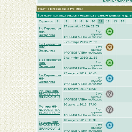
максимальное коли
Участие в прошедших турнирах
Все матчи команды
открыта страница с самым давним по дат
Страницы:
1
...
2
...
7
8
9
10
11
12
13
14
17 сентября 2019г 21:55
8-е Первенство
4 тур
НЛФ.
круговая
Экстралига
ФЛОРБОЛ АРЕНА им.Чкалова
9 сентября 2019г 21:55
8-е Первенство
3 тур
НЛФ.
круговая
Экстралига
ФЛОРБОЛ АРЕНА им.Чкалова
2 сентября 2019г 21:15
8-е Первенство
3 тур
НЛФ.
круговая
Экстралига
ФЛОРБОЛ АРЕНА им.Чкалова
27 августа 2019г 20:40
8-е Первенство
2 тур
НЛФ.
круговая
Экстралига
ФЛОРБОЛ АРЕНА им.Чкалова
10 августа 2019г 18:30
Турниры НЛФ.
5 тур
NOVOSIBIRSK
круговая
GRAND CUP -2
ФЛОРБОЛ АРЕНА им.Чкалова
10 августа 2019г 17:00
Турниры НЛФ.
4 тур
NOVOSIBIRSK
круговая
GRAND CUP -2
ФЛОРБОЛ АРЕНА им.Чкалова
10 августа 2019г 15:30
Турниры НЛФ.
2 тур
NOVOSIBIRSK
круговая
GRAND CUP -2
ФЛОРБОЛ АРЕНА им.Чкалова