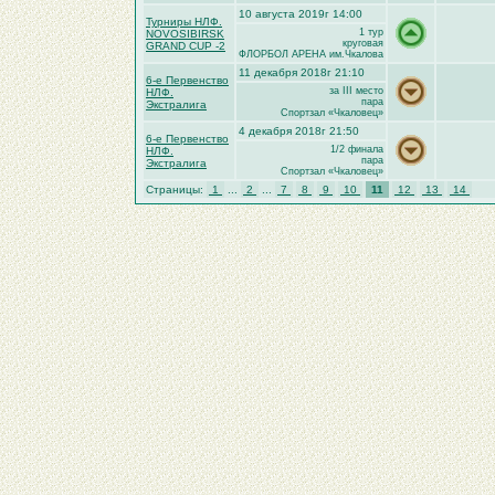
10 августа 2019г 14:00
Турниры НЛФ.
1 тур
NOVOSIBIRSK
круговая
GRAND CUP -2
ФЛОРБОЛ АРЕНА им.Чкалова
11 декабря 2018г 21:10
6-е Первенство
за III место
НЛФ.
пара
Экстралига
Спортзал «Чкаловец»
4 декабря 2018г 21:50
6-е Первенство
1/2 финала
НЛФ.
пара
Экстралига
Спортзал «Чкаловец»
Страницы:
1
...
2
...
7
8
9
10
11
12
13
14