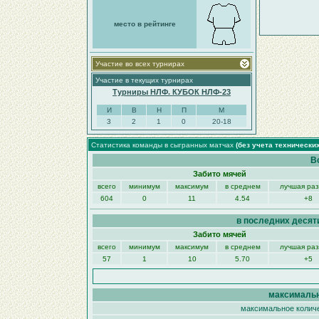
место в рейтинге
Участие во всех турнирах
Участие в текущих турнирах
Турниры НЛФ. КУБОК НЛФ-23
И
В
Н
П
М
3
2
1
0
20-18
Статистика команды в сыгранных матчах
(без учета технически
В
Забито мячей
всего
минимум
максимум
в среднем
лучшая ра
604
0
11
4.54
+8
в последних десят
Забито мячей
всего
минимум
максимум
в среднем
лучшая ра
57
1
10
5.70
+5
максимальн
максимальное количе