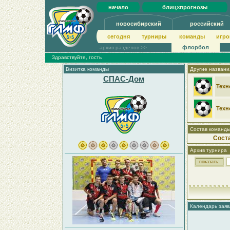
начало
блиц×прогнозы
новосибирский
российский
сегодня
турниры
команды
игро
флорбол
архив разделов >>
Здравствуйте, гость
Визитка команды
Другие названи
СПАС-Дом
Тех
Техн
Состав команд
Сост
Архив турнира
Календарь заяв