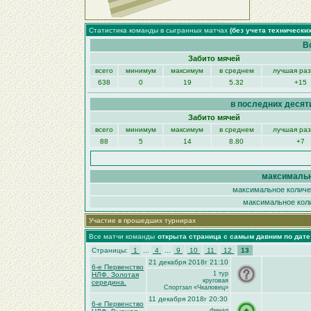
Статистика команды в сыгранных матчах
(без учета технически
В
Забито мячей
всего
минимум
максимум
в среднем
лучшая ра
638
0
19
5.32
+15
в последних десят
Забито мячей
всего
минимум
максимум
в среднем
лучшая ра
88
5
14
8.80
+7
максимальн
максимальное количес
максимальное коли
Участие в прошедших турнирах
Все матчи команды
открыта страница с самым давним по дат
Страницы:
1
...
4
...
9
10
11
12
13
21 декабря 2018г 21:10
6-е Первенство
1 тур
НЛФ. Золотая
круговая
середина.
Спортзал «Чкаловец»
11 декабря 2018г 20:30
6-е Первенство
финал