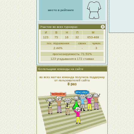
место в рейтинге
Участие во всех турнирах
И
В
Н
П
М
123
75
16
32
653-469
тех. поражения
своих
чужих
2.44%
-
3
прогнозируемость: 71.51%
123 угадывания в 172 ставках
Болельщики команды на сайте
во всех матчах команда получила поддержку
от пользователей сайта
8 раз