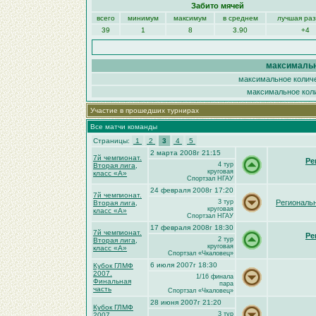
Забито мячей
всего
минимум
максимум
в среднем
лучшая ра
39
1
8
3.90
+4
максимальн
максимальное количе
максимальное коли
Участие в прошедших турнирах
Все матчи команды
Страницы:
1
2
3
4
5
2 марта 2008г 21:15
7й чемпионат.
Ре
4 тур
Вторая лига,
круговая
класс «А»
Спортзал НГАУ
24 февраля 2008г 17:20
7й чемпионат.
3 тур
Региональ
Вторая лига,
круговая
класс «А»
Спортзал НГАУ
17 февраля 2008г 18:30
7й чемпионат.
Ре
2 тур
Вторая лига,
круговая
класс «А»
Спортзал «Чкаловец»
6 июля 2007г 18:30
Кубок ГЛМФ
2007.
1/16 финала
Финальная
пара
часть
Спортзал «Чкаловец»
28 июня 2007г 21:20
Кубок ГЛМФ
3 тур
2007.