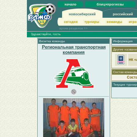
начало
блиц×прогнозы
новосибирский
российский
сегодня
турниры
команды
игро
архив разделов >>
Здравствуйте, гость
Визитка команды
Информация
Региональная транспортная
Другие названи
компания
НК «
Состав команд
Сост
Текущие турни