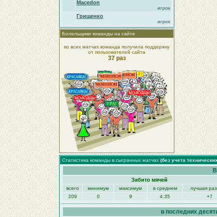
Macedon
игрок
Грищенко
игрок
Болельщики команды на сайте
во всех матчах команда получила поддержку
от пользователей сайта
37 раз
Статистика команды в сыгранных матчах
(без учета технически
В
Забито мячей
всего
минимум
максимум
в среднем
лучшая ра
209
0
9
4.35
+7
в последних десят