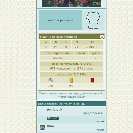
место в рейтинге
Участие во всех турнирах
И
В
Н
П
М
50
26
3
21
219-200
тех. поражения
своих
чужих
4.00%
-
2
прогнозируемость: 57.47%
673 угадывания в 1171 ставке
жесткость: 115.34%
250
23
1
Смена названия и спонсора для участия в 7м
Чемпионате ГЛМФ
Пользователи сайта от команды
Antibiotik
представитель
Панков
игрок
Vitas
игрок