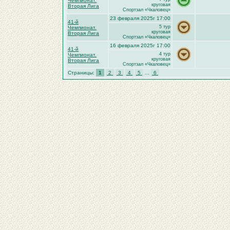
Чемпионат.
круговая
Вторая Лига
Спортзал «Чкаловец»
23 февраля 2025г 17:00
41-й
5 тур
Чемпионат.
круговая
Вторая Лига
Спортзал «Чкаловец»
16 февраля 2025г 17:00
41-й
4 тур
Чемпионат.
круговая
Вторая Лига
Спортзал «Чкаловец»
Страницы:
1
2
3
4
5
...
6