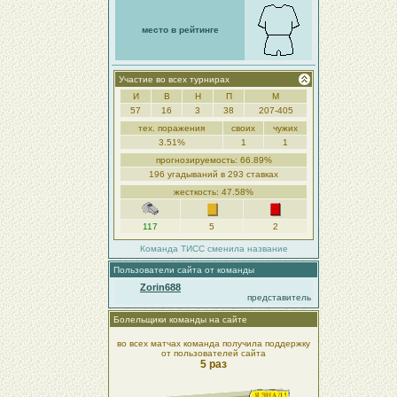
место в рейтинге
Участие во всех турнирах
И
В
Н
П
М
57
16
3
38
207-405
тех. поражения
своих
чужих
3.51%
1
1
прогнозируемость: 66.89%
196 угадываний в 293 ставках
жесткость: 47.58%
117
5
2
Команда ТИСС сменила название
Пользователи сайта от команды
Zorin688
представитель
Болельщики команды на сайте
во всех матчах команда получила поддержку
от пользователей сайта
5 раз