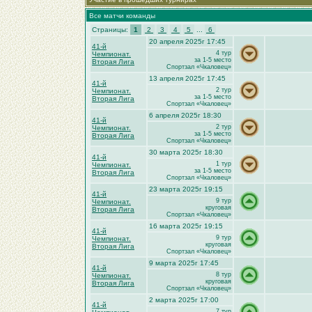
Все матчи команды
Страницы:
1
2
3
4
5
...
6
20 апреля 2025г 17:45
41-й
4 тур
Чемпионат.
за 1-5 место
Вторая Лига
Спортзал «Чкаловец»
13 апреля 2025г 17:45
41-й
2 тур
Чемпионат.
за 1-5 место
Вторая Лига
Спортзал «Чкаловец»
6 апреля 2025г 18:30
41-й
2 тур
Чемпионат.
за 1-5 место
Вторая Лига
Спортзал «Чкаловец»
30 марта 2025г 18:30
41-й
1 тур
Чемпионат.
за 1-5 место
Вторая Лига
Спортзал «Чкаловец»
23 марта 2025г 19:15
41-й
9 тур
Чемпионат.
круговая
Вторая Лига
Спортзал «Чкаловец»
16 марта 2025г 19:15
41-й
9 тур
Чемпионат.
круговая
Вторая Лига
Спортзал «Чкаловец»
9 марта 2025г 17:45
41-й
8 тур
Чемпионат.
круговая
Вторая Лига
Спортзал «Чкаловец»
2 марта 2025г 17:00
41-й
7 тур