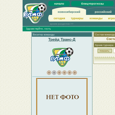
начало
блиц×прогнозы
новосибирский
российский
сегодня
турниры
команды
игро
архив разделов >>
Здравствуйте, гость
Визитка команды
Состав команд
Трейд Транс-Д
Сост
Архив турнира