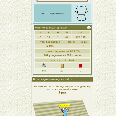
место в рейтинге
Участие во всех турнирах
И
В
Н
П
М
77
45
4
28
507-438
тех. поражения
своих
чужих
6.49%
-
5
прогнозируемость: 62.98%
182 угадывания в 289 ставках
жесткость: 71.30%
247
22
0
Болельщики команды на сайте
во всех матчах команда получила поддержку
от пользователей сайта
1 раз