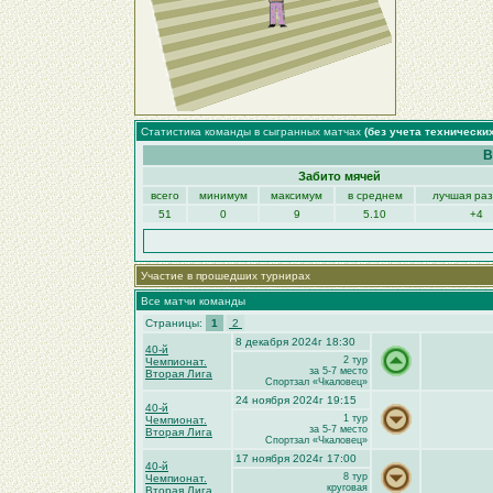
Статистика команды в сыгранных матчах
(без учета технически
В
Забито мячей
всего
минимум
максимум
в среднем
лучшая ра
51
0
9
5.10
+4
Участие в прошедших турнирах
Все матчи команды
Страницы:
1
2
8 декабря 2024г 18:30
40-й
2 тур
Чемпионат.
за 5-7 место
Вторая Лига
Спортзал «Чкаловец»
24 ноября 2024г 19:15
40-й
1 тур
Чемпионат.
за 5-7 место
Вторая Лига
Спортзал «Чкаловец»
17 ноября 2024г 17:00
40-й
8 тур
Чемпионат.
круговая
Вторая Лига