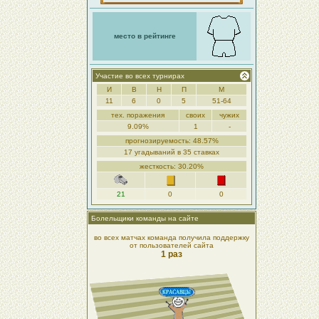
место в рейтинге
Участие во всех турнирах
И
В
Н
П
М
11
6
0
5
51-64
тех. поражения
своих
чужих
9.09%
1
-
прогнозируемость: 48.57%
17 угадываний в 35 ставках
жесткость: 30.20%
21
0
0
Болельщики команды на сайте
во всех матчах команда получила поддержку
от пользователей сайта
1 раз