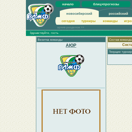
начало
блиц×прогнозы
новосибирский
российский
сегодня
турниры
команды
игро
архив разделов >>
Здравствуйте, гость
Визитка команды
Состав команд
АЮР
Сост
Текущие турни