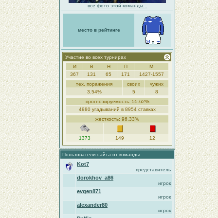
все фото этой команды...
место в рейтинге
Участие во всех турнирах
И
В
Н
П
М
367
131
65
171
1427-1557
тех. поражения
своих
чужих
3.54%
5
8
прогнозируемость: 55.62%
4980 угадываний в 8954 ставках
жесткость: 96.33%
1373
149
12
Пользователи сайта от команды
Kot7
представитель
dorokhov_a86
игрок
evgen871
игрок
alexander80
игрок