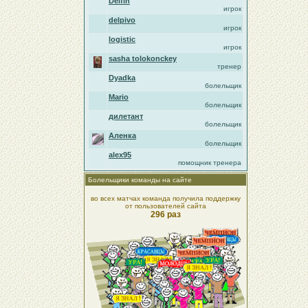
Delfin
игрок
delpivo
игрок
logistic
игрок
sasha tolokonckey
тренер
Dyadka
болельщик
Mario
болельщик
дилетант
болельщик
Аленка
болельщик
alex95
помощник тренера
Болельщики команды на сайте
во всех матчах команда получила поддержку
от пользователей сайта
296 раз