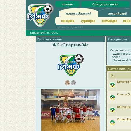
начало
блиц×прогнозы
новосибирский
российский
сегодня
турниры
команды
игро
архив разделов >>
Здравствуйте, гость
Визитка команды
Информация
ФК «Спартак-94»
Старший тре
Дуденко В.С
Тренер
Писанко И.В
Состав команд
К
Евтютов 
Козлов В
Панов Дм
Савин Ев