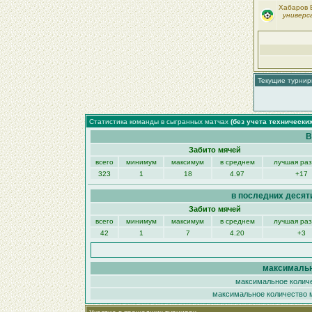
Хабаров 
универс
Текущие турни
Статистика команды в сыгранных матчах
(без учета технически
В
Забито мячей
всего
минимум
максимум
в среднем
лучшая ра
323
1
18
4.97
+17
в последних десят
Забито мячей
всего
минимум
максимум
в среднем
лучшая ра
42
1
7
4.20
+3
максимальн
максимальное количе
максимальное количество м