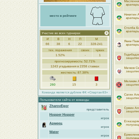
Масленни
вратарь
Никитин 
место в рейтинге
вратарь
Столба Б
вратарь
Участие во всех турнирах
И
В
Н
П
М
Яким Пав
66
38
6
22
328-241
вратарь
тех. поражения
своих
чужих
Годибадз
1.52%
-
1
защитн
прогнозируемость: 52.71%
1243 угадывания в 2358 ставках
Мачков С
защитн
жесткость: 87.38%
Меликян 
260
15
3
защитн
Команда является дублем ФК «Спартак-93»
Сагин Ал
защитн
Пользователи сайта от команды
ZharovEgor
Сумин Ал
представитель
защитн
Hopper Hopper
игрок
Егиазаря
Армеец
полуза
игрок
Water
Ермоленк
игрок
полуза