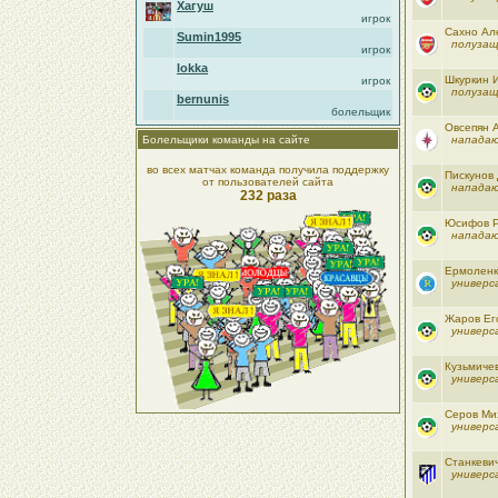
Хагуш
игрок
Сахно Ал
Sumin1995
полуза
игрок
lokka
Шкуркин 
игрок
полуза
bernunis
болельщик
Овсепян 
Болельщики команды на сайте
напада
во всех матчах команда получила поддержку
Пискунов
от пользователей сайта
напада
232 раза
Юсифов 
напада
Ермоленк
универс
Жаров Ег
универс
Кузьмиче
универс
Серов Ми
универс
Станкеви
универс