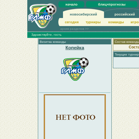
начало
блиц×прогнозы
новосибирский
российский
сегодня
турниры
команды
игро
архив разделов >>
Здравствуйте, гость
Визитка команды
Состав команд
Копейка
Сост
Текущие турни