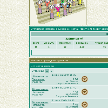
Статистика команды в сыгранных матчах
(без учета технически
В
Забито мячей
всего
минимум
максимум
в среднем
лучшая ра
45
1
10
4.50
+6
Участие в прошедших турнирах
Все матчи команды
Страницы:
1
2
14 июня 2009г 18:30
9й чемпионат.
5 тур
Пятая лига,
за 1-5 место
класс «Б»
Спортзал «Чкаловец»
13 июня 2009г 17:40
9й чемпионат.
4 тур
Пятая лига,
за 1-5 место
класс «Б»
Спортзал «Чкаловец»
31 мая 2009г 18:30
9й чемпионат.
2 тур
Пятая лига,
за 1-5 место
класс «Б»