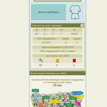
место в рейтинге
Участие во всех турнирах
И
В
Н
П
М
15
8
0
7
55-62
тех. поражения
своих
чужих
33.33%
3
2
прогнозируемость: 58.37%
258 угадываний в 442 ставках
жесткость: 117.91%
42
8
0
Болельщики команды на сайте
во всех матчах команда получила поддержку
от пользователей сайта
25 раз