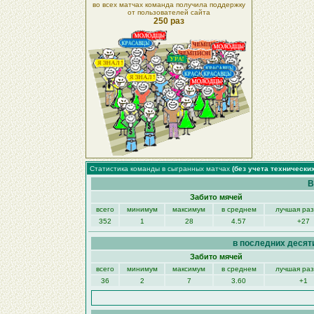
во всех матчах команда получила поддержку
от пользователей сайта
250 раз
Статистика команды в сыгранных матчах
(без учета технически
В
Забито мячей
всего
минимум
максимум
в среднем
лучшая ра
352
1
28
4.57
+27
в последних десят
Забито мячей
всего
минимум
максимум
в среднем
лучшая ра
36
2
7
3.60
+1