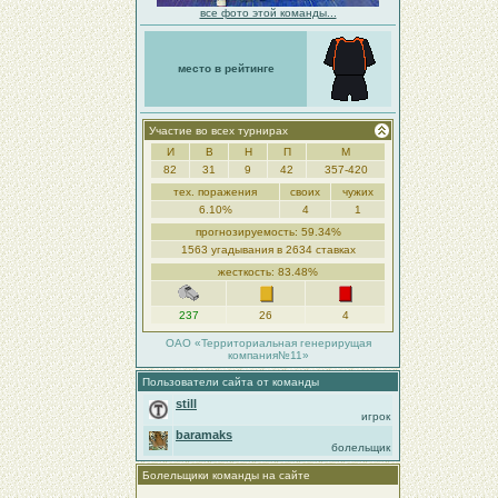
все фото этой команды...
место в рейтинге
Участие во всех турнирах
И
В
Н
П
М
82
31
9
42
357-420
тех. поражения
своих
чужих
6.10%
4
1
прогнозируемость: 59.34%
1563 угадывания в 2634 ставках
жесткость: 83.48%
237
26
4
ОАО «Территориальная генерирущая
компания№11»
Пользователи сайта от команды
still
игрок
baramaks
болельщик
Болельщики команды на сайте