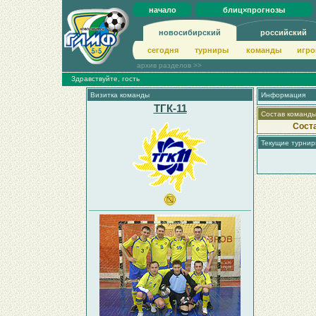
начало
блиц×прогнозы
новосибирский
российский
сегодня
турниры
команды
игро
архив разделов >>
Здравствуйте, гость
Визитка команды
Информация
ТГК-11
Состав команд
Сост
Текущие турни