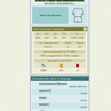
все фото этой команды...
место в рейтинге
Участие во всех турнирах
И
В
Н
П
М
332
142
33
157
1658-1846
тех. поражения
своих
чужих
6.93%
13
10
прогнозируемость: 57.56%
4552 угадывания в 7908 ставках
жесткость: 117.42%
1330
140
12
Пользователи сайта от команды
Колесников Максим
представитель
andrey77
игрок
квант
игрок
INDEEC
игрок