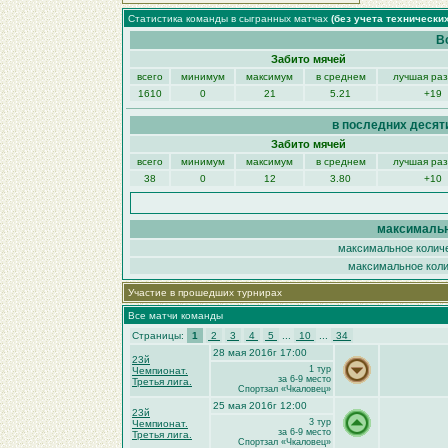
Статистика команды в сыгранных матчах
(без учета технически
В
Забито мячей
всего
минимум
максимум
в среднем
лучшая ра
1610
0
21
5.21
+19
в последних десят
Забито мячей
всего
минимум
максимум
в среднем
лучшая ра
38
0
12
3.80
+10
максимальн
максимальное количе
максимальное коли
Участие в прошедших турнирах
Все матчи команды
Страницы:
1
2
3
4
5
...
10
...
34
28 мая 2016г 17:00
23й
1 тур
Чемпионат.
за 6-9 место
Третья лига.
Спортзал «Чкаловец»
25 мая 2016г 12:00
23й
3 тур
Чемпионат.
за 6-9 место
Третья лига.
Спортзал «Чкаловец»