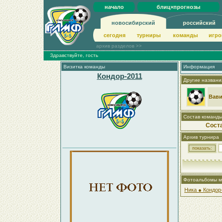
начало
блиц×прогнозы
новосибирский
российский
сегодня
турниры
команды
игро
архив разделов >>
Здравствуйте, гость
Визитка команды
Информация
Кондор-2011
Другие названи
Вав
Состав команд
Сост
Архив турнира
Фотоальбомы м
Ника ● Кондор-