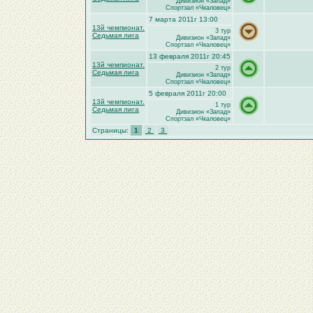
Дивизион «Запад»
Спортзал «Чкаловец»
7 марта 2011г 13:00
13й чемпионат.
3 тур
Седьмая лига
Дивизион «Запад»
Спортзал «Чкаловец»
13 февраля 2011г 20:45
13й чемпионат.
2 тур
Седьмая лига
Дивизион «Запад»
Спортзал «Чкаловец»
5 февраля 2011г 20:00
13й чемпионат.
1 тур
Седьмая лига
Дивизион «Запад»
Спортзал «Чкаловец»
Страницы:
1
2
3