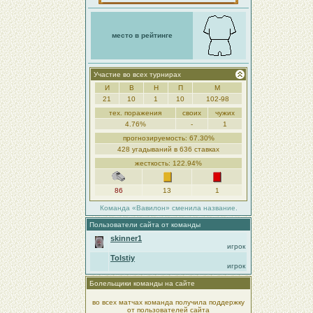
место в рейтинге
Участие во всех турнирах
И
В
Н
П
М
21
10
1
10
102-98
тех. поражения
своих
чужих
4.76%
-
1
прогнозируемость: 67.30%
428 угадываний в 636 ставках
жесткость: 122.94%
86
13
1
Команда «Вавилон» сменила название.
Пользователи сайта от команды
skinner1
игрок
Tolstiy
игрок
Болельщики команды на сайте
во всех матчах команда получила поддержку
от пользователей сайта