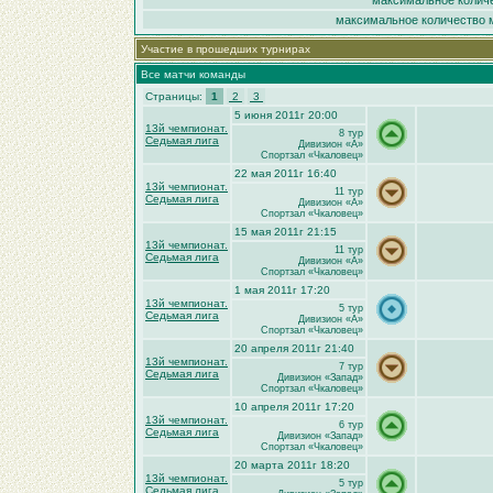
максимальное количе
максимальное количество м
Участие в прошедших турнирах
Все матчи команды
Страницы:
1
2
3
5 июня 2011г 20:00
13й чемпионат.
8 тур
Седьмая лига
Дивизион «А»
Спортзал «Чкаловец»
22 мая 2011г 16:40
13й чемпионат.
11 тур
Седьмая лига
Дивизион «А»
Спортзал «Чкаловец»
15 мая 2011г 21:15
13й чемпионат.
11 тур
Седьмая лига
Дивизион «А»
Спортзал «Чкаловец»
1 мая 2011г 17:20
13й чемпионат.
5 тур
Седьмая лига
Дивизион «А»
Спортзал «Чкаловец»
20 апреля 2011г 21:40
13й чемпионат.
7 тур
Седьмая лига
Дивизион «Запад»
Спортзал «Чкаловец»
10 апреля 2011г 17:20
13й чемпионат.
6 тур
Седьмая лига
Дивизион «Запад»
Спортзал «Чкаловец»
20 марта 2011г 18:20
13й чемпионат.
5 тур
Седьмая лига