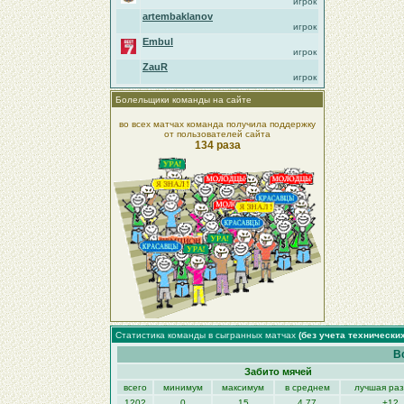
игрок
artembaklanov
игрок
Embul
игрок
ZauR
игрок
Болельщики команды на сайте
во всех матчах команда получила поддержку
от пользователей сайта
134 раза
Статистика команды в сыгранных матчах
(без учета технически
В
Забито мячей
всего
минимум
максимум
в среднем
лучшая ра
1202
0
15
4.77
+12