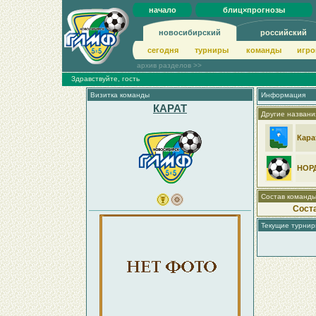
начало
блиц×прогнозы
новосибирский
российский
сегодня
турниры
команды
игро
архив разделов >>
Здравствуйте, гость
Визитка команды
Информация
КАРАТ
Другие названи
Кара
НОР
Состав команд
Сост
Текущие турни