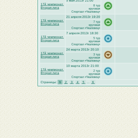
5 мая 2013г 21:00
17й чемпионат.
8 тур
Вторая лига
круговая
Спортзал «Чкаловец»
21 апреля 2013г 19:20
17й чемпионат.
7 тур
Вторая лига
круговая
Спортзал «Чкаловец»
7 апреля 2013г 18:30
17й чемпионат.
5 тур
Вторая лига
круговая
Спортзал «Чкаловец»
24 марта 2013г 20:10
17й чемпионат.
3 тур
Вторая лига
круговая
Спортзал «Чкаловец»
10 марта 2013г 21:00
17й чемпионат.
2 тур
Вторая лига
круговая
Спортзал «Чкаловец»
Страницы:
1
2
3
4
5
...
6