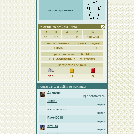
место в рейтинге
Участие во всех турнирах
И
В
Н
П
М
54
37
6
11
390-220
тех. поражения
своих
чужих
1.85%
-
1
прогнозируемость: 60.44%
816 угадываний в 1350 ставках
жесткость: 163.64%
259
42
5
Пользователи сайта от команды
Динамит
представитель
TimKa
игрок
пять голов
игрок
Pavel2088
игрок
breusa
игрок