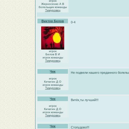
игрок
Жерносенко А В
болельщик команды
Тимуровец
Виктор Белов
0-4
игрок
Белов В И
игрок команды
Тимуровец
Чек
Не подвели нашего преданного болель
игрок
Кичигин Д О
игрок команды
Тимуровец
Чек
Витёк,ты лучший!!!
игрок
Кичигин Д О
игрок команды
Тимуровец
Чек
Стопудово!!!