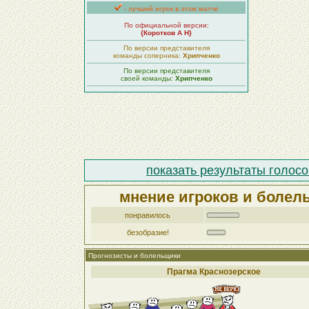
- лучший игрок в этом матче
По официальной версии:
{Коротков А Н}
По версии представителя
команды соперника:
Хрипченко
По версии представителя
своей команды:
Хрипченко
показать результаты голосо
мнение игроков и болел
понравилось
безобразие!
Прогнозисты и болельщики
Прагма Краснозерское