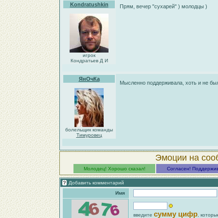
Kondratushkin
Прям, вечер "сухарей" ) молодцы )
игрок
Кондратьев Д И
ЯнОчКа
Мысленно поддерживала, хоть и не б
болельщик команды
Тимуровец
Эмоции на соо
Молодец! Хорошо сказал!
Согласен! Поддержи
Добавить комментарий
Имя
сумму цифр
введите
, которы