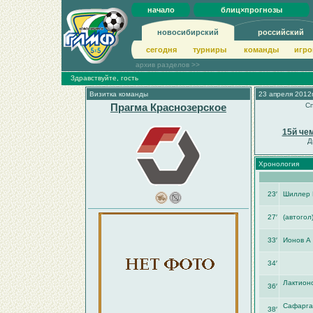
начало
блиц×прогнозы
новосибирский
российский
сегодня
турниры
команды
игро
архив разделов >>
Здравствуйте, гость
Визитка команды
23 апреля 2012г
Прагма Краснозерское
Сп
15й че
Д
Хронология
23′
Шиллер 
27′
(автогол
33′
Ионов А 
34′
Лактионо
36′
Сафарга
38′