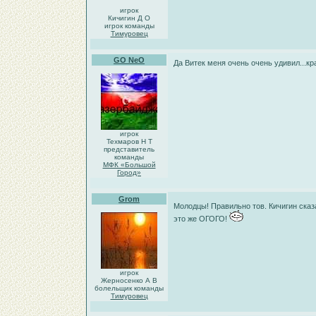
игрок
Кичигин Д О
игрок команды
Тимуровец
GO NeO
Да Витек меня очень очень удивил...к
игрок
Техмаров Н Т
представитель
команды
МФК «Большой
Город»
Grom
Молодцы! Правильно тов. Кичигин сказ
это же ОГОГО!
игрок
Жерносенко А В
болельщик команды
Тимуровец