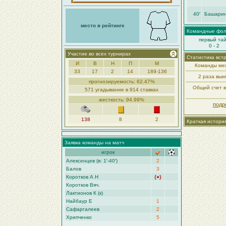
40′
Башарин
место в рейтинге
Командные фо
первый та
0 - 2
Участие во всех турнирах
Статистика вст
И
В
Н
П
М
Команды меж
33
17
2
14
189-136
2 раза вы
прогнозируемость: 62.47%
Общий счет вс
571 угадывание в 914 ставках
жесткость: 94.99%
подр
138
8
2
Краткая истори
Заявка команды на матч
игрок
Алексенцев (в: 1′-40′)
2
Балов
3
Коротков А Н
{●}
Коротков Вяч.
Лактионов К (к)
Найбаур Е
1
Сафаргалеев
2
Хрипченко
5