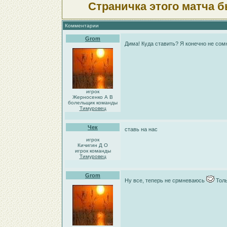
Страничка этого матча б
Комментарии
Grom
Дима! Куда ставить? Я конечно не со
игрок
Жерносенко А В
болельщик команды
Тимуровец
Чек
cтавь на нас
игрок
Кичигин Д О
игрок команды
Тимуровец
Grom
Ну все, теперь не срмневаюсь
Толь