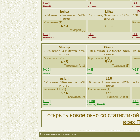
[-10]
[-8]
[-13]
бомб
ничего
ниче
bolsa
Miha
Р
734 очка, 23-е место, 54%
143 очка, 34-е место, 56%
131 
итогов
итогов
Хрипченко (1)
Корот
6 : 4
6 : 3
Техмаров (2)
[-12]
[-10]
[-14]
ничего
ничего
ниче
Майор
Grom
2029 очков, 3-е место, 56%
1914 очков, 4-е место, 56%
1616
итогов
итогов
Алексенцев (1)
Коротков А Н (1)
Лакти
4 : 5
5 : 6
Тюменцев А (1)
Техмаров (1)
[+15]
[+8]
[+13]
итог
итог
итог
asich
L1R
425 очков, 26-е место, 62%
6 очков, 102-е место, 42%
-21 
итогов
итогов
Коротков А Н (1)
Сафаргалеев (1)
5 : 6
3 : 5
Техмаров (2)
Башарин А В (1)
[+10]
[+18]
[+18]
итог
итог,
бомб
итог
открыть новое окно со статистико
всех 
Статистика просмотров