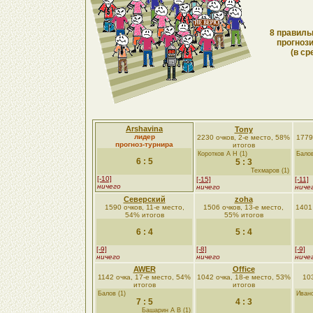
8 правиль
прогнози
(в ср
Arshavina
Tony
лидер
2230 очков, 2-е место, 58%
1779
прогноз-турнира
итогов
Коротков А Н (1)
Балов
6 : 5
5 : 3
Техмаров (1)
[-10]
[-15]
[-11]
ничего
ничего
ниче
Северский
zoha
1590 очков, 11-е место,
1506 очков, 13-е место,
1401
54% итогов
55% итогов
6 : 4
5 : 4
[-9]
[-8]
[-9]
ничего
ничего
ниче
AWER
Office
1142 очка, 17-е место, 54%
1042 очка, 18-е место, 53%
103
итогов
итогов
Балов (1)
Ивано
7 : 5
4 : 3
Башарин А В (1)