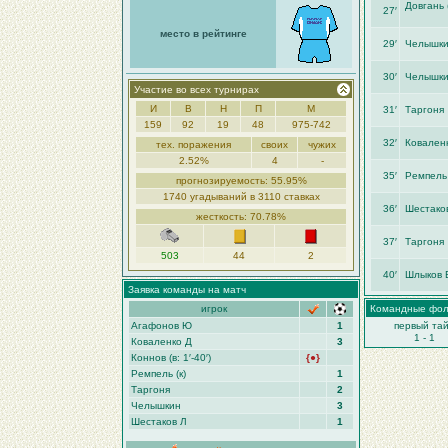
Довгань (
27′
место в рейтинге
29′
Челышк
30′
Челышк
Участие во всех турнирах
И
В
Н
П
М
31′
Таргоня
159
92
19
48
975-742
32′
Ковален
тех. поражения
своих
чужих
2.52%
4
-
35′
Ремпель
прогнозируемость: 55.95%
1740 угадываний в 3110 ставках
36′
Шестако
жесткость: 70.78%
37′
Таргоня
503
44
2
40′
Шлыков 
Заявка команды на матч
игрок
Командные фо
Агафонов Ю
1
первый та
1 - 1
Коваленко Д
3
Коннов (в: 1′-40′)
{●}
Ремпель (к)
1
Таргоня
2
Челышкин
3
Шестаков Л
1