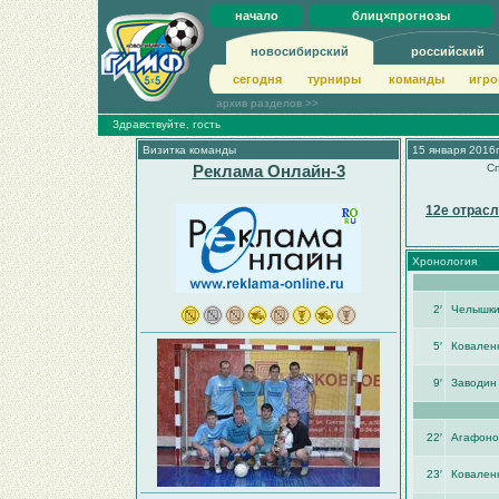
начало
блиц×прогнозы
новосибирский
российский
сегодня
турниры
команды
игро
архив разделов >>
Здравствуйте, гость
Визитка команды
15 января 2016г
Реклама Онлайн-3
Сп
12е отрасл
Хронология
2′
Челышк
5′
Ковален
9′
Заводин
22′
Агафоно
23′
Ковален