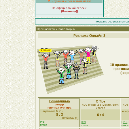
- лучший игрок в этом матче
По официальной версии:
{Коннов (в)}
показать результаты го
Прогнозисты и болельщики
Реклама Онлайн-3
10 правиль
прогнози
(в ср
Роналдинью
Office
лидер
409 очков, 2-е место, 65%
406 
прогноз-турнира
итогов
Садовников М (1)
Агафо
8 : 3
6 : 4
Штайнбах (1)
[+8]
[+5]
[+13]
итог
итог
итог