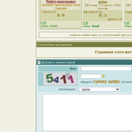
Робот-прогнозист
plshq
эксперт прогнозов в этом
292 очка, 7-е место, 59%
266 
турнире
итогов
Таргоня (1)
Шестаков Л (1)
Садов
6 : 0
9 : 3
Довгань (1)
[+6]
[+9]
[+8]
итог, бомб
итог,
бомб
итог
открыть новое окно со статистикой прогно
Статистика просмотров
Страничка этого мат
Добавить комментарий
Имя
сумму цифр
введите
, которы
публикация: