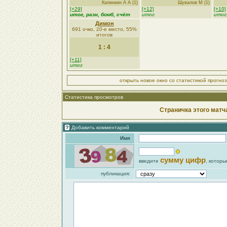
Калинкин А А (1)
Шувалов М (1)
[+29]
[+12]
[+10]
итог, разн,
бомб
, счёт
итог
итог
Димон
691 очко, 20-е место, 55%
итогов
1 : 4
[+11]
итог
открыть новое окно со статистикой прогно
Статистика просмотров
Страничка этого матч
Добавить комментарий
Имя
сумму цифр
введите
, которы
публикация: