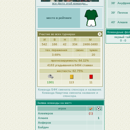
38′
Ануфрие
все фото этой команды...
39′
Пеплов
место в рейтинге
40′
Алкаев
Командные фо
Участие во всех турнирах
первый та
И
В
Н
П
М
0 - 0
542
166
42
334
2466-3480
тех. поражения
своих
чужих
3.69%
-
20
прогнозируемость: 64.11%
4163 угадывания в 6494 ставках
жесткость: 62.75%
1301
113
11
Команда БФК сменила спонсора и название.
Команда Квартика сменила название и
спонсора.
Заявка команды на матч
игрок
Алекперов
{
1
}
Алкаев
1
Анферов
Байдин