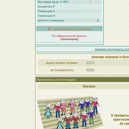
Ветошкин (к) (в: 1′-40′)
1
Кузьмичев Р
Тюменцев А
Тюменцев И
автогол соперника
1
- лучший игрок в этом матче
По официальной версии:
{Алекперов}
показать результаты го
мнение игроков и бол
выше всяких похвал!
не понравилось
Прогнозисты и болельщики
Космос
6 правиль
прогнози
(в ср