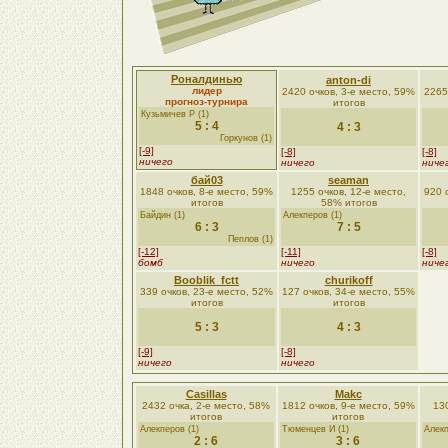
Роналдинью
anton-di
лидер
2420 очков, 3-е место, 59%
2265
прогноз-турнира
итогов
Кузьмичев Р (1)
5 : 4
4 : 3
Горкунов (1)
[-9]
[-8]
[-8]
ничего
ничего
ниче
бай03
seaman
1848 очков, 8-е место, 59%
1255 очков, 12-е место,
920 
итогов
58% итогов
Байдин (1)
Алекперов (1)
6 : 3
7 : 5
Пеплов (1)
[-12]
[-11]
[-8]
бомб
ничего
ниче
Booblik_fctt
churikoff
339 очков, 23-е место, 52%
127 очков, 34-е место, 55%
итогов
итогов
5 : 3
4 : 3
[-9]
[-8]
ничего
ничего
Casillas
Makc
2432 очка, 2-е место, 58%
1812 очков, 9-е место, 59%
130
итогов
итогов
Алекперов (1)
Тюменцев И (1)
Алекп
2 : 6
3 : 6