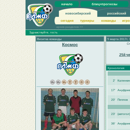
начало
блиц×прогнозы
новосибирский
российский
сегодня
турниры
команды
игро
архив разделов >>
Здравствуйте, гость
Визитка команды
5 марта 2017г, 
Космос
Сп
25й ч
Хронология
2′
Калинкин
17′
Ануфрие
20′
Пеплов
23′
(автогол
36′
Ануфрие