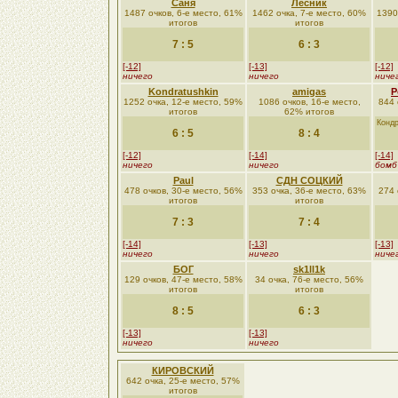
Саня
Лесник
1487 очков, 6-е место, 61%
1462 очка, 7-е место, 60%
1390
итогов
итогов
7 : 5
6 : 3
[-12]
[-13]
[-12]
ничего
ничего
ниче
Kondratushkin
amigas
Р
1252 очка, 12-е место, 59%
1086 очков, 16-е место,
844 
итогов
62% итогов
Кондр
6 : 5
8 : 4
[-12]
[-14]
[-14]
ничего
ничего
бомб
Paul
СДН СОЦКИЙ
478 очков, 30-е место, 56%
353 очка, 36-е место, 63%
274 
итогов
итогов
7 : 3
7 : 4
[-14]
[-13]
[-13]
ничего
ничего
ниче
БОГ
sk1ll1k
129 очков, 47-е место, 58%
34 очка, 76-е место, 56%
итогов
итогов
8 : 5
6 : 3
[-13]
[-13]
ничего
ничего
КИРОВСКИЙ
642 очка, 25-е место, 57%
итогов