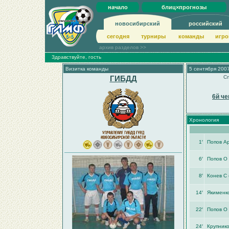
начало
блиц×прогнозы
новосибирский
российский
сегодня
турниры
команды
игро
архив разделов >>
Здравствуйте, гость
Визитка команды
5 сентября 2007
ГИБДД
Сп
6й че
Хронология
1′
Попoв Ар
6′
Попов О
8′
Конев С 
14′
Якименк
22′
Попов О
24′
Крупник