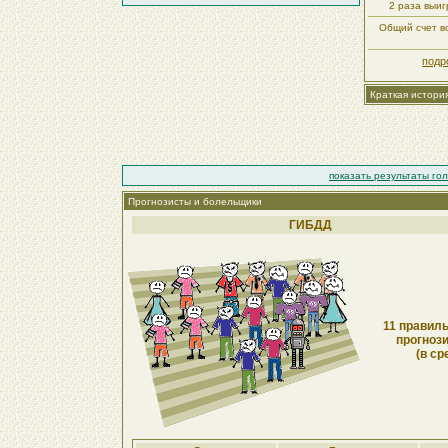
2 раза выи
Общий счет вс
подр
Краткая истори
показать результаты го
Прогнозисты и болельщики
ГИБДД
11 правиль
прогнози
(в ср