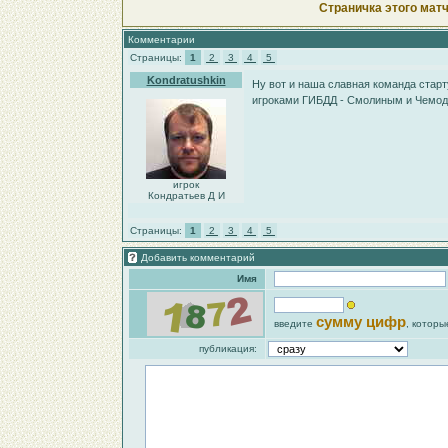
Страничка этого матч
Комментарии
Страницы:
1
2
3
4
5
Kondratushkin
Ну вот и наша славная команда стар
игроками ГИБДД - Смолиным и Чем
игрок
Кондратьев Д И
Страницы:
1
2
3
4
5
Добавить комментарий
Имя
сумму цифр
введите
, которы
публикация: