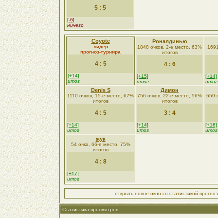
5 : 5
[-6]
ничего
Coyote
Роналдинью
лидер
1848 очков, 2-е место, 63%
1691
прогноз-турнира
итогов
4 : 5
4 : 6
[+14]
[+15]
[+14]
итог
итог
итог
Denis S
Димон
1110 очков, 15-е место, 67%
756 очков, 22-е место, 56%
659 
итогов
итогов
4 : 5
3 : 4
[+14]
[+14]
[+16]
итог
итог
итог
жук
54 очка, 66-е место, 75%
итогов
4 : 8
[+17]
итог
открыть новое окно со статистикой прогно
Статистика просмотров