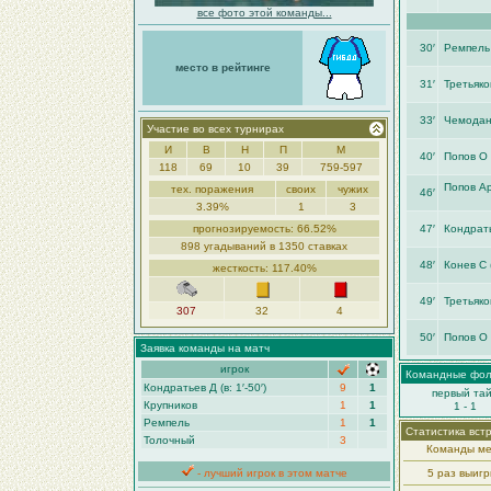
все фото этой команды...
30′
Ремпель
место в рейтинге
31′
Третьяко
33′
Чемодан
Участие во всех турнирах
И
В
Н
П
М
40′
Попов О
118
69
10
39
759-597
Попoв Ар
тех. поражения
своих
чужих
46′
3.39%
1
3
прогнозируемость: 66.52%
47′
Кондрать
898 угадываний в 1350 ставках
48′
Конев С 
жесткость: 117.40%
49′
Третьяко
307
32
4
50′
Попов О
Заявка команды на матч
игрок
Командные фо
Кондратьев Д (в: 1′-50′)
9
1
первый та
Крупников
1
1
1 - 1
Ремпель
1
1
Статистика вст
Толочный
3
Команды ме
- лучший игрок в этом матче
5 раз выиг