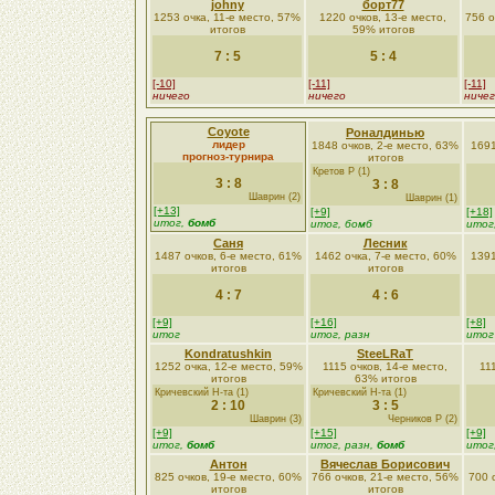
johny
борт77
1253 очка, 11-е место, 57%
1220 очков, 13-е место,
756 о
итогов
59% итогов
7 : 5
5 : 4
[-10]
[-11]
[-11]
ничего
ничего
ниче
Coyote
Роналдинью
лидер
1848 очков, 2-е место, 63%
1691
прогноз-турнира
итогов
Кретов Р (1)
3 : 8
3 : 8
Шаврин (2)
Шаврин (1)
[+13]
[+9]
[+18]
итог,
бомб
итог, бомб
итог
Саня
Лесник
1487 очков, 6-е место, 61%
1462 очка, 7-е место, 60%
1391
итогов
итогов
4 : 7
4 : 6
[+9]
[+16]
[+8]
итог
итог, разн
итог
Kondratushkin
SteeLRaT
1252 очка, 12-е место, 59%
1115 очков, 14-е место,
11
итогов
63% итогов
Кричевский Н-та (1)
Кричевский Н-та (1)
2 : 10
3 : 5
Шаврин (3)
Черников Р (2)
[+9]
[+15]
[+9]
итог,
бомб
итог, разн,
бомб
итог
Антон
Вячеслав Борисович
825 очков, 19-е место, 60%
766 очков, 21-е место, 56%
700 
итогов
итогов