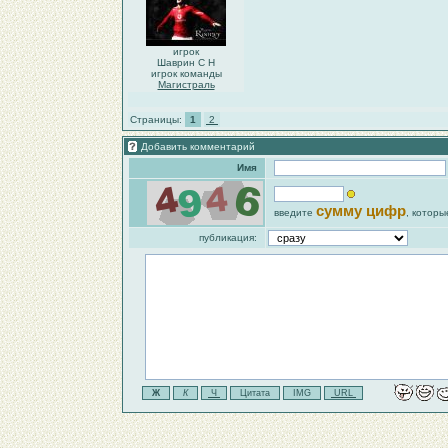
игрок
Шаврин С Н
игрок команды
Магистраль
Страницы:
1
2
Добавить комментарий
Имя
сумму цифр
введите
, которы
публикация: