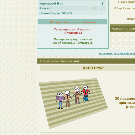
3 раза выи
Кричевский Н-та
1
Раченко
1
Общий счет вс
Сивков И (к) (в: 18′-50′)
подр
- лучший игрок в этом матче
Краткая истори
По официальной версии:
{Глушков Е}
По версии представителя
своей команды:
Глушков Е
показать результаты го
Прогнозисты и болельщики
КАРЭ НУАР
30 правиль
прогнози
(в ср