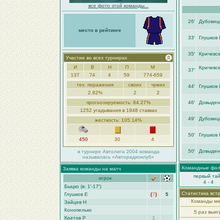
все фото этой команды...
26′
Дубовиц
место в рейтинге
33′
Глушков 
35′
Кричевск
Участие во всех турнирах
И
В
Н
П
М
Кричевск
37′
137
74
4
59
774-659
тех. поражения
своих
чужих
44′
Глушков 
2.92%
2
2
прогнозируемость: 64.27%
46′
Довыден
1252 угадывания в 1948 ставках
49′
Дубовиц
жесткость: 105.14%
50′
Глушков 
450
30
4
50′
Довыден
в турнире Автолига 2004 команда
называлась «Авторадиоклуб»
Командные фо
Заявка команды на матч
первый та
игрок
4 - 4
Быцко (в: 1′-17′)
Статистика вст
Глушков Е
{
7
}
5
Команды ме
Зайцев Н
Конопелько
5 раз выи
Кретов Р
1