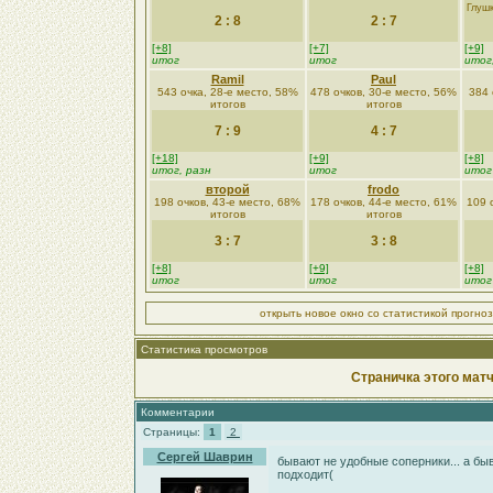
Глушк
2 : 8
2 : 7
[+8]
[+7]
[+9]
итог
итог
итог
Ramil
Paul
543 очка, 28-е место, 58%
478 очков, 30-е место, 56%
384 
итогов
итогов
7 : 9
4 : 7
[+18]
[+9]
[+8]
итог, разн
итог
итог
второй
frodo
198 очков, 43-е место, 68%
178 очков, 44-е место, 61%
109 
итогов
итогов
3 : 7
3 : 8
[+8]
[+9]
[+8]
итог
итог
итог
открыть новое окно со статистикой прогно
Статистика просмотров
Страничка этого матч
Комментарии
Страницы:
1
2
Сергей Шаврин
бывают не удобные соперники... а быв
подходит(