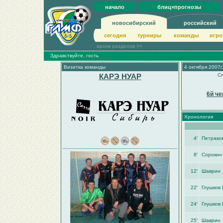
начало
блиц×прогнозы
новосибирский
российский
сегодня
турниры
команды
игро
архив разделов >>
Здравствуйте, гость
Визитка команды
4 октября 2007г
КАРЭ НУАР
Сп
6й че
Хронология
4′
Петрако
8′
Сорокин
12′
Шаврин
22′
Глушков 
24′
Глушков 
25′
Шаврин