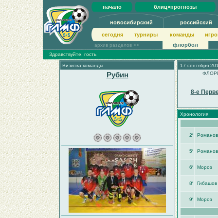
начало
блиц×прогнозы
новосибирский
российский
сегодня
турниры
команды
игро
флорбол
архив разделов >>
Здравствуйте, гость
Визитка команды
17 сентября 201
Рубин
ФЛОРБ
8-е Перв
Хронология
2′
Романов
5′
Романов
6′
Мороз
8′
Гибашов
9′
Мороз