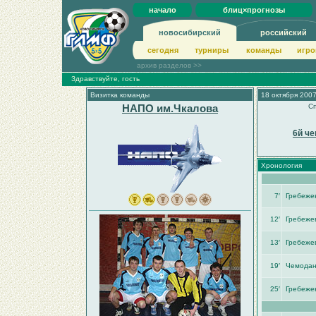
начало
блиц×прогнозы
новосибирский
российский
сегодня
турниры
команды
игро
архив разделов >>
Здравствуйте, гость
Визитка команды
18 октября 2007
НАПО им.Чкалова
Сп
6й че
Хронология
7′
Гребеже
12′
Гребеже
13′
Гребеже
19′
Чемодан
25′
Гребеже