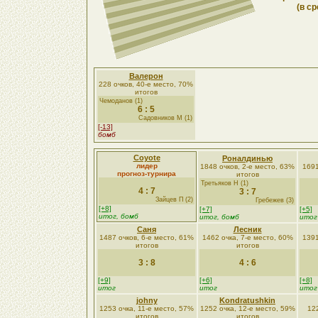
(в ср
Валерон
228 очков, 40-е место, 70%
итогов
Чемоданов (1)
6 : 5
Садовников М (1)
[-13]
бомб
Coyote
Роналдинью
лидер
1848 очков, 2-е место, 63%
1691
прогноз-турнира
итогов
Третьяков Н (1)
4 : 7
3 : 7
Зайцев П (2)
Гребежев (3)
[+8]
[+7]
[+5]
итог, бомб
итог, бомб
итог
Саня
Лесник
1487 очков, 6-е место, 61%
1462 очка, 7-е место, 60%
1391
итогов
итогов
3 : 8
4 : 6
[+9]
[+6]
[+8]
итог
итог
итог
johny
Kondratushkin
1253 очка, 11-е место, 57%
1252 очка, 12-е место, 59%
122
итогов
итогов