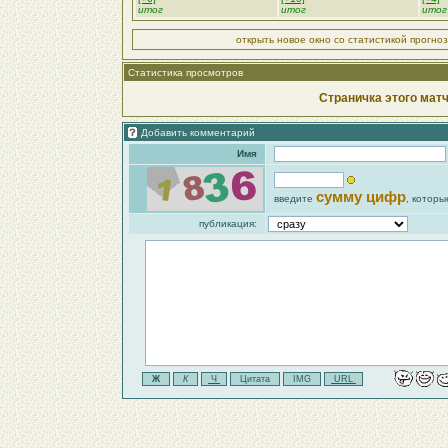
итог
итог
итог
открыть новое окно со статистикой прогно
Статистика просмотров
Страничка этого матч
Добавить комментарий
Имя
сумму цифр
введите
, которы
публикация: