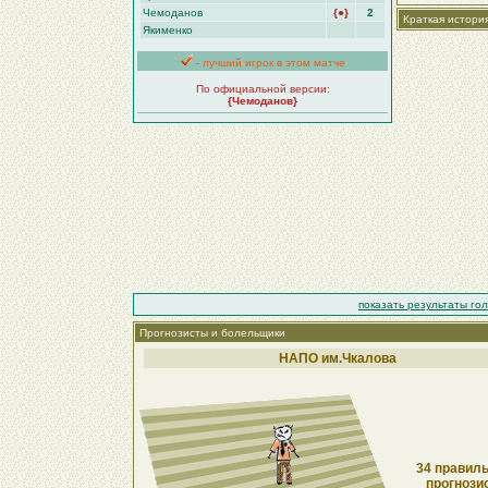
Чемоданов
{●}
2
Краткая истори
Якименко
- лучший игрок в этом матче
По официальной версии:
{Чемоданов}
показать результаты го
Прогнозисты и болельщики
НАПО им.Чкалова
34 правиль
прогнози