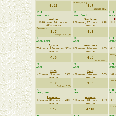
Чемоданов (1)
4 : 12
4 : 7
Зайцев П (2)
[+16]
[+9]
[+8]
итог, разн
итог, бомб
итог
amigas
Stanislav
Р
1086 очков, 16-е место,
859 очков, 17-е место, 63%
844 
62% итогов
итогов
Якименко (1)
3 : 7
4 : 8
Григорьев С (2)
[+7]
[+8]
[+8]
итог, бомб
итог
итог
Димон
stuardesa
756 очков, 22-е место, 56%
659 очков, 24-е место, 60%
642 
итогов
итогов
Чемод
4 : 6
4 : 6
Голенко (1)
[+6]
[+6]
[+7]
итог
итог
итог
NaVi
Paul
481 очко, 29-е место, 63%
478 очков, 30-е место, 56%
469 
итогов
итогов
Попoв
5 : 7
3 : 5
Зайцев П (2)
[+7]
[+6]
[+5]
итог, бомб
итог
итог
Lyapeace
второй
384 очка, 35-е место, 73%
198 очков, 43-е место, 68%
62 
итогов
итогов
Строк
5 : 7
4 : 10
[+6]
[+10]
[+4]