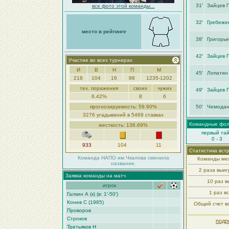
31′
Зайцев 
все фото этой команды...
32′
Гребеже
место в рейтинге
38′
Григорье
42′
Зайцев 
Участие во всех турнирах
И
В
Н
П
М
45′
Лопатин
218
104
16
98
1235-1202
тех. поражения
своих
чужих
49′
Зайцев 
6.42%
8
6
прогнозируемость: 59.90%
50′
Чемодан
3276 угадываний в 5469 ставках
Командные фо
жесткость: 136.69%
первый та
0 - 3
933
104
11
Статистика вст
Команда НАПО им.Чкалова сменила
Команды меж
название.
2 раза выи
Заявка команды на матч
10 раз 
игрок
1 раз в
Галкин А (к) (в: 1′-50′)
Конев С (1985)
Общий счет вс
Проворов
Строков
подр
Третьяков Н