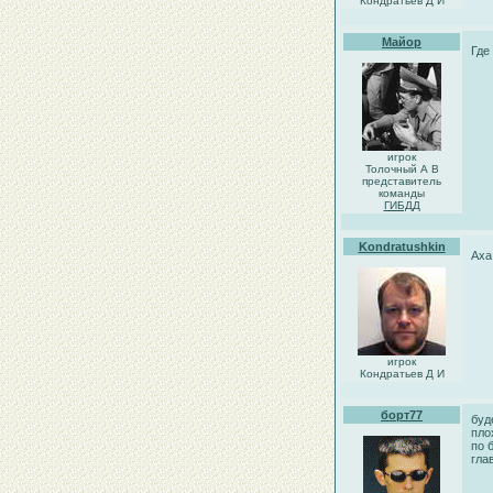
Кондратьев Д И
Майор
Где
игрок
Толочный А В
представитель
команды
ГИБДД
Kondratushkin
Аха
игрок
Кондратьев Д И
борт77
буд
пло
по 
гла