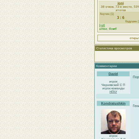
joni
38 очков, 73-е место, 53
итогов
Анучин (1)
3 : 6
Кадушин (
[+4]
итог, бомб
откры
Статистика просмотров
Комментарии
David
Пор
игрок
Чернявский С П
игрок команды
НГАУ
Kondratushkin
Ген
игрок