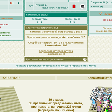
Сапрыкин Н (в: 1′-
{
1
}
1
Глушков Е
50′
Хачиян (к)
/фол посл. надежды/
- лучши
Командные фолы
этом матче
первый тайм
второй тайм
По офи
1 - 1
4 - 5
версии:
}
Статистика встреч команд
По вер
команды соп
Команды между собой встречались 3 раза
авителя
нопелько
3 раза выигрывала команда
Автокомбинат №2
Общий счет встреч - 30 : 13 в пользу команды
Автокомбинат №2
подробная история встреч
(в новом окне)
Краткая история встреч команд
показать результаты голосования за лучшего игрока в этом матче
КАРЭ НУАР
Автокомбинат 
39 ставок,
38 правильных предсказаний итога,
прогнозисты получили 226 очков
(в среднем по 5.79 очка)