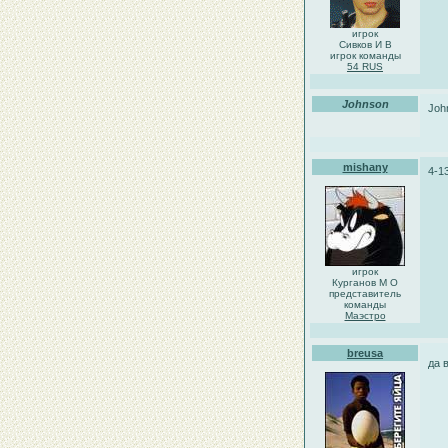
игрок
Сивков И В
игрок команды
54 RUS
Johnson
Joh
mishany
4-1
игрок
Курганов М О
представитель
команды
Маэстро
breusa
да 