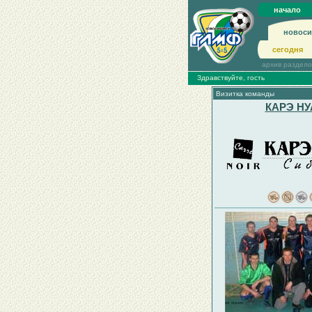
начало
новоси
сегодня
архив раздел
Здравствуйте, гость
Визитка команды
КАРЭ НУ