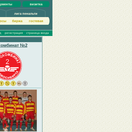
кументы
визитка
лига пенальти
осы
биржа
гoстeвая
д
регистрация
страница входа
комбинат №2