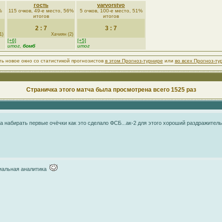
гость
varvorstvo
%
115 очков, 49-е место, 56%
5 очков, 100-е место, 51%
итогов
итогов
2 : 7
3 : 7
1)
Хачиян (2)
[+6]
[+5]
итог,
бомб
итог
ть новое окно со статистикой прогнозистов
в этом Прогноз-турнире
или
во всех Прогноз-ту
Страничка этого матча была просмотрена всего 1525 раз
а набирать первые очёчки как это сделало ФСБ...ак-2 для этого хороший раздражитель
иальная аналитика