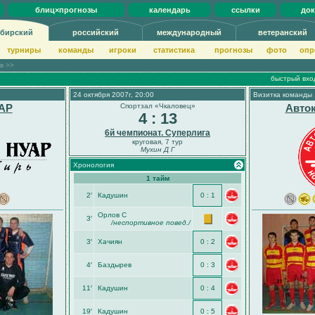
блиц×прогнозы
календарь
ссылки
до
бирский
российский
международный
ветеранский
турниры
команды
игроки
статистика
прогнозы
фото
опр
ов >>
быстрый вхо
24 октября 2007г, 20:00
Визитка команды
АР
Спортзал «Чкаловец»
Авто
4 : 13
6й чемпионат. Суперлига
круговая, 7 тур
Мухин Д Г
Хронология
1 тайм
2′
Кадушин
0 : 1
Орлов С
3′
/неспортивное повед./
3′
Хачиян
0 : 2
4′
Баздырев
0 : 3
11′
Кадушин
0 : 4
19′
Кадушин
0 : 5