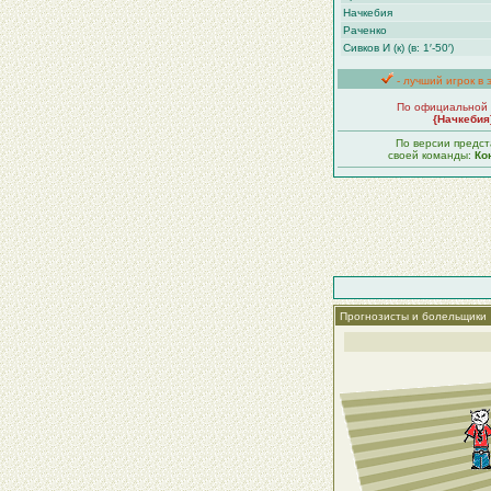
Начкебия
Раченко
Сивков И (к) (в: 1′-50′)
- лучший игрок в 
По официальной 
{Начкебия
По версии предст
своей команды:
Ко
Прогнозисты и болельщики