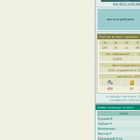
все фото этой ко
место в рейтинге
Участие во всех турнирах
И
В
Н
П
137
74
4
59
тех. поражения
2.92%
прогнозируемость
1252 угадывания в 1
жесткость: 10
450
30
в турнире Автолига 2
называлась «Автор
Заявка команды на матч
игрок
Глушков Е
Зайцев Н
Конопелько
Кретов Р
Кричевский Н-та