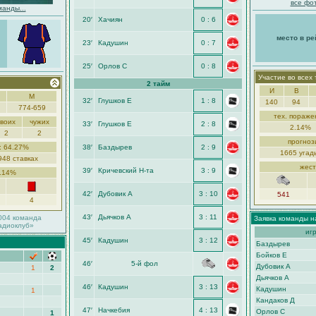
все фот
манды...
20′
Хачиян
0 : 6
место в ре
23′
Кадушин
0 : 7
25′
Орлов С
0 : 8
Участие во всех
2 тайм
И
В
М
32′
Глушков Е
1 : 8
140
94
774-659
тех. пораже
своих
чужих
33′
Глушков Е
2 : 8
2.14%
2
2
прогноз
: 64.27%
38′
Баздырев
2 : 9
1665 угад
948 ставках
жест
39′
Кричевский Н-та
3 : 9
5.14%
42′
Дубовик А
3 : 10
541
4
43′
Дьячков А
3 : 11
004 команда
Заявка команды н
адиоклуб»
иг
45′
Кадушин
3 : 12
Баздырев
Бойков Е
46′
5-й фол
Дубовик А
1
2
Дьячков А
46′
Кадушин
3 : 13
Кадушин
1
Кандаков Д
47′
Начкебия
4 : 13
Орлов С
1