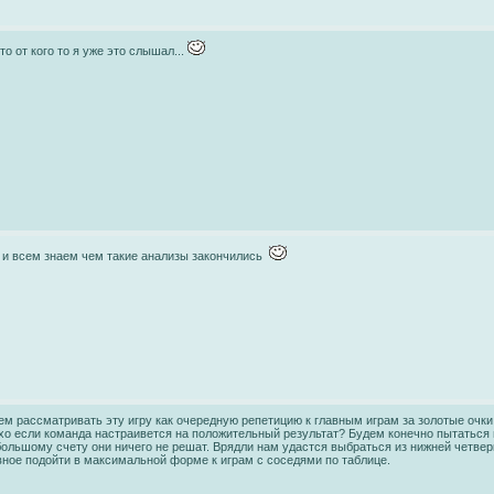
 то от кого то я уже это слышал...
 и всем знаем чем такие анализы закончились
ем рассматривать эту игру как очередную репетицию к главным играм за золотые очки.
хо если команда настраивется на положительный результат? Будем конечно пытаться 
большому счету они ничего не решат. Врядли нам удастся выбраться из нижней четверк
вное подойти в максимальной форме к играм с соседями по таблице.