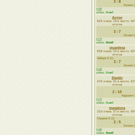
3 : 8
Хачиян (
[+5]
итог, бомб
Антон
825 очков, 19-е место, 6
итогов
3 : 7
Хачиян (
[+7]
итог,
бомб
stuardesa
659 очков, 24-е место, 6
итогов
Зайцев Н (1)
3 : 7
Хачиян (
[+3]
итог, бомб
Davids
476 очков, 31-е место, 6
итогов
2 : 10
Кадушин (
[+7]
итог, бомб
maradona
316 очков, 37-е место, 6
итогов
Глушков Е (1)
2 : 5
Хачиян (
[+6]
итог,
бомб