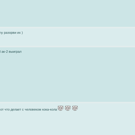
ny разорви их )
3 ак-2 выиграл
вот что делает с человеком кока-кола