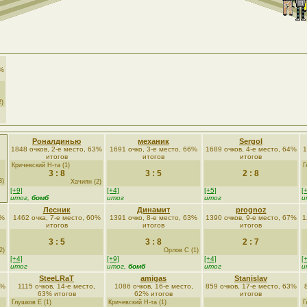
7%
2)
Роналдинью
механик
Sergol
1848 очков, 2-е место, 63%
1691 очко, 3-е место, 66%
1689 очков, 4-е место, 64%
1
итогов
итогов
итогов
Кричевский Н-та (1)
Г
3 : 8
3 : 5
2 : 8
3)
Хачиян (2)
[+9]
[+4]
[+5]
[
итог,
бомб
итог
итог
и
Лесник
Динамит
prognoz
1%
1462 очка, 7-е место, 60%
1391 очко, 8-е место, 63%
1390 очков, 9-е место, 67%
1
итогов
итогов
итогов
3 : 5
3 : 8
2 : 7
2)
Орлов С (1)
[+4]
[+9]
[+4]
[
итог
итог,
бомб
итог
и
SteeLRaT
amigas
Stanislav
9%
1115 очков, 14-е место,
1086 очков, 16-е место,
859 очков, 17-е место, 63%
63% итогов
62% итогов
итогов
Глушков Е (1)
Кричевский Н-та (1)
Г