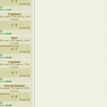
1 : 7
Хачиян (1)
+5]
тог, бомб
Славянин
00 очков, 23-е место, 59%
итогов
1 : 5
Хачиян (2)
+6]
тог,
бомб
NaVi
481 очко, 29-е место, 63%
итогов
ричевский Н-та (1)
2 : 7
Хачиян (1)
+5]
тог,
бомб
Lyapeace
384 очка, 35-е место, 73%
итогов
4 : 7
Хачиян (2)
+8]
тог,
бомб
Сергей Шаврин
40 очков, 72-е место, 67%
итогов
нучин (1)
4 : 8
Хачиян (2)
+9]
тог,
бомб