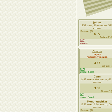
johny
1253 очка, 11-е место, 5
итогов
Раченко (2)
6 : 5
Бойков Е (
[-15]
ничего
Coyote
лидер
прогноз-турнира
4 : 7
Хачиян (
[+7]
итог, бомб
Саня
1487 очков, 6-е место, 6
итогов
3 : 8
Орлов С (
[+7]
итог, бомб
Kondratushkin
1252 очка, 12-е место, 5
итогов
Раченко (1)