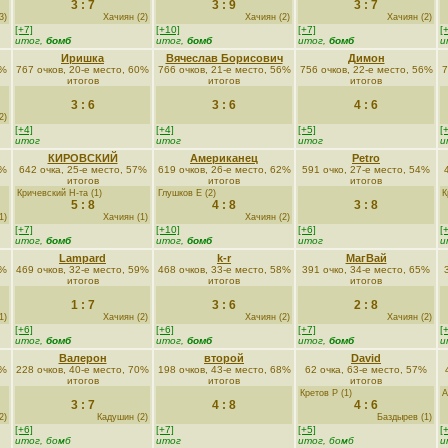
3 : 7
3 : 9
3 : 7
3)
Хачиян (2)
Хачиян (2)
Хачиян (2)
[+7]
[+10]
[+7]
[
итог,
бомб
итог,
бомб
итог,
бомб
и
Иришка
Вячеслав Борисович
Димон
0%
767 очков, 20-е место, 60%
766 очков, 21-е место, 56%
756 очков, 22-е место, 56%
7
итогов
итогов
итогов
3 : 6
3 : 6
4 : 6
2)
[+4]
[+4]
[+5]
[
итог
итог
итог
и
КИРОВСКИЙ
Американец
Petro
0%
642 очка, 25-е место, 57%
619 очков, 26-е место, 62%
591 очко, 27-е место, 54%
итогов
итогов
итогов
Кричевский Н-та (1)
Глушков Е (2)
К
5 : 8
4 : 8
3 : 8
1)
Хачиян (1)
Хачиян (2)
[+7]
[+10]
[+6]
[
итог,
бомб
итог,
бомб
итог
и
Lampard
k-r
МагВай
2%
469 очков, 32-е место, 59%
468 очков, 33-е место, 58%
391 очко, 34-е место, 65%
итогов
итогов
итогов
1 : 7
3 : 6
2 : 8
1)
Хачиян (2)
Хачиян (2)
Хачиян (2)
[+6]
[+6]
[+7]
[
итог,
бомб
итог,
бомб
итог,
бомб
и
Валерон
второй
David
6%
228 очков, 40-е место, 70%
198 очков, 43-е место, 68%
62 очка, 63-е место, 57%
итогов
итогов
итогов
Кретов Р (1)
А
3 : 7
4 : 8
4 : 6
2)
Кадушин (2)
Баздырев (1)
[+6]
[+7]
[+5]
[
итог, бомб
итог
итог, бомб
и