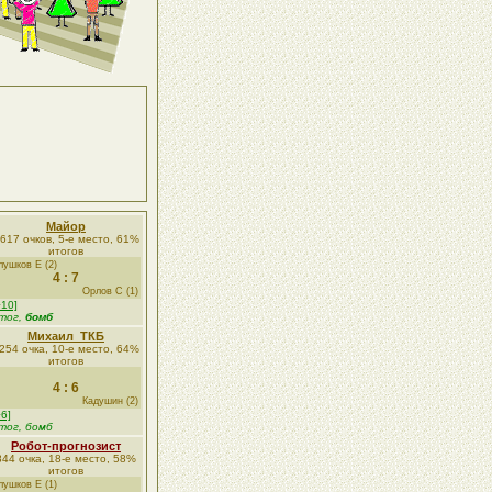
Майор
617 очков, 5-е место, 61%
итогов
лушков Е (2)
4 : 7
Орлов С (1)
+10]
тог,
бомб
Михаил_ТКБ
254 очка, 10-е место, 64%
итогов
4 : 6
Кадушин (2)
+6]
тог, бомб
Робот-прогнозист
844 очка, 18-е место, 58%
итогов
лушков Е (1)