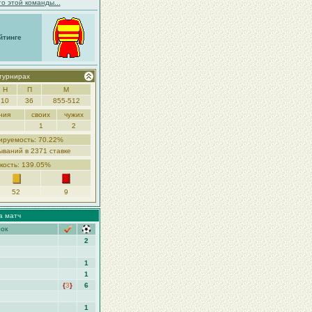
о этой команды...
йтинге
 турнирах
Н
П
М
10
36
855-512
ния
своих
чужих
1
2
ируемость: 70.22%
ываний в 2371 ставке
кость: 139.05%
52
9
а матч
рок
2
1
1
{
3
}
6
1