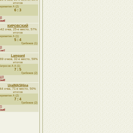
итогов
еремитин А (2)
6 : 3
8]
омб
КИРОВСКИЙ
642 очка, 25-е место, 57%
итогов
еремитин А (1)
5 : 4
Гребежев (1)
6]
омб
Lampard
69 очков, 32-е место, 59%
итогов
атросов А А (1)
7 : 5
Гребежев (2)
-10]
омб
UralMASHina
44 очка, 71-е место, 50%
итогов
еремитин А (2)
7 : 4
Гребежев (2)
7]
омб