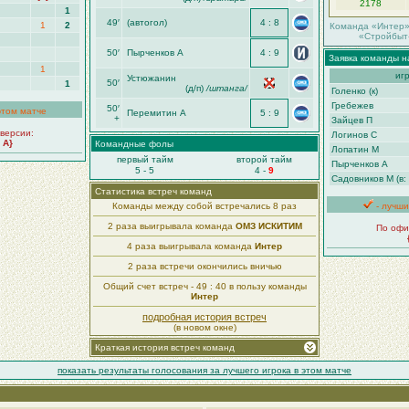
2178
1
49′
(автогол)
4 : 8
1
2
Команда «Интер»
«Стройбыт-
50′
Пырченков А
4 : 9
Заявка команды н
1
иг
Устюжанин
50′
1
(д/п)
/штанга/
Голенко (к)
Гребежев
50′
этом матче
Перемитин А
5 : 9
+
Зайцев П
версии:
Логинов С
 А}
Командные фолы
Лопатин М
первый тайм
второй тайм
Пырченков А
5 - 5
4 -
9
Садовников М (в: 1
Статистика встреч команд
Команды между собой встречались 8 раз
- лучши
2 раза выигрывала команда
ОМЗ ИСКИТИМ
По офи
4 раза выигрывала команда
Интер
2 раза встречи окончились вничью
Общий счет встреч - 49 : 40 в пользу команды
Интер
подробная история встреч
(в новом окне)
Краткая история встреч команд
показать результаты голосования за лучшего игрока в этом матче