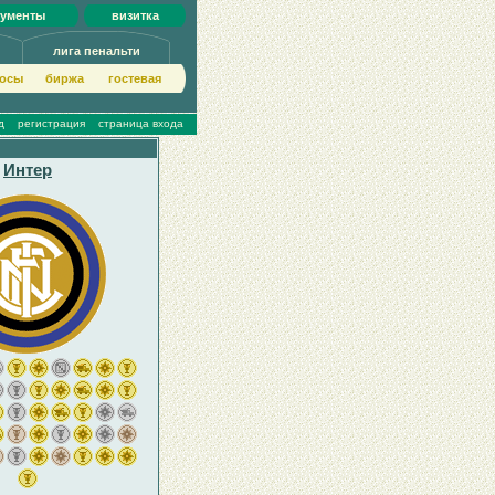
кументы
визитка
лига пенальти
осы
биржа
гoстeвая
д
регистрация
страница входа
Интер