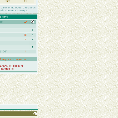
226
12
 заявленна вместо команды
М» - смена спонсора.
а матч
рок
2
{
3
}
4
2
2
1
′-50′)
4
й игрок в этом матче
циальной версии:
{Зайцев П}