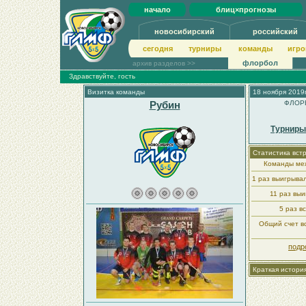
начало
блиц×прогнозы
новосибирский
российский
сегодня
турниры
команды
игро
флорбол
архив разделов >>
Здравствуйте, гость
Визитка команды
18 ноября 2019г
Рубин
ФЛОРБ
Турниры
Статистика вст
Команды меж
1 раз выигрыва
11 раз вы
5 раз в
Общий счет вс
подр
Краткая истори