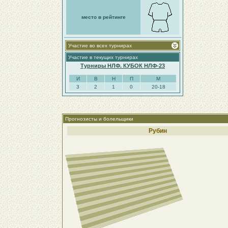
место в рейтинге
Участие во всех турнирах
Участие в текущих турнирах
Турниры НЛФ. КУБОК НЛФ-23
И
В
Н
П
М
3
2
1
0
20-18
Прогнозисты и болельщики
Рубин