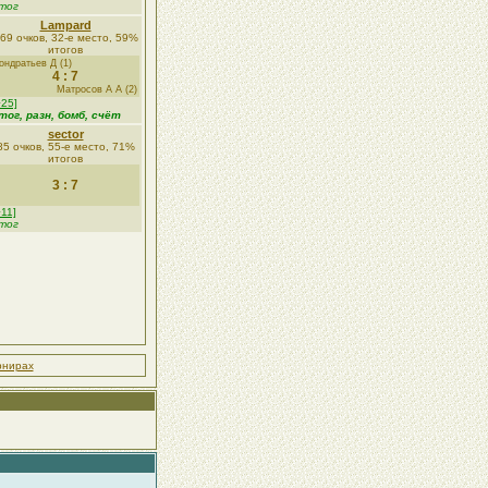
тог
Lampard
69 очков, 32-е место, 59%
итогов
ондратьев Д (1)
4 : 7
Матросов А А (2)
+25]
тог, разн, бомб, счёт
sector
85 очков, 55-е место, 71%
итогов
3 : 7
+11]
тог
рнирах