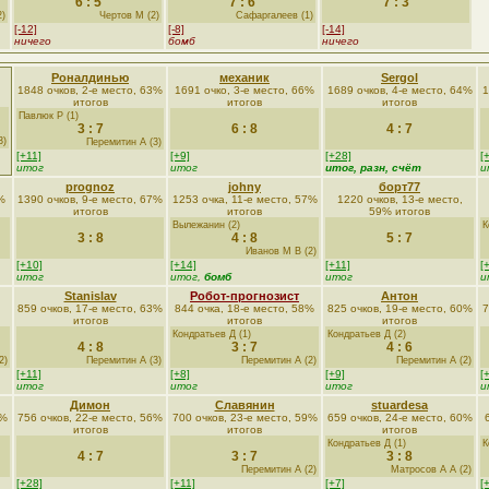
6 : 5
7 : 6
7 : 3
2)
Чертов М (2)
Сафаргалеев (1)
[-12]
[-8]
[-14]
ничего
бомб
ничего
Роналдинью
механик
Sergol
1848 очков, 2-е место, 63%
1691 очко, 3-е место, 66%
1689 очков, 4-е место, 64%
1
итогов
итогов
итогов
Павлюк Р (1)
3 : 7
6 : 8
4 : 7
3)
Перемитин А (3)
[+11]
[+9]
[+28]
[
итог
итог
итог, разн, счёт
и
prognoz
johny
борт77
%
1390 очков, 9-е место, 67%
1253 очка, 11-е место, 57%
1220 очков, 13-е место,
итогов
итогов
59% итогов
Вылежанин (2)
К
3 : 8
4 : 8
5 : 7
Иванов М В (2)
[+10]
[+14]
[+11]
[
итог
итог,
бомб
итог
и
Stanislav
Робот-прогнозист
Антон
859 очков, 17-е место, 63%
844 очка, 18-е место, 58%
825 очков, 19-е место, 60%
7
итогов
итогов
итогов
Кондратьев Д (1)
Кондратьев Д (2)
4 : 8
3 : 7
4 : 6
2)
Перемитин А (3)
Перемитин А (2)
Перемитин А (2)
[+11]
[+8]
[+9]
[
итог
итог
итог
и
Димон
Славянин
stuardesa
6%
756 очков, 22-е место, 56%
700 очков, 23-е место, 59%
659 очков, 24-е место, 60%
итогов
итогов
итогов
Кондратьев Д (1)
К
4 : 7
3 : 7
3 : 8
Перемитин А (2)
Матросов А А (2)
[+28]
[+11]
[+7]
[