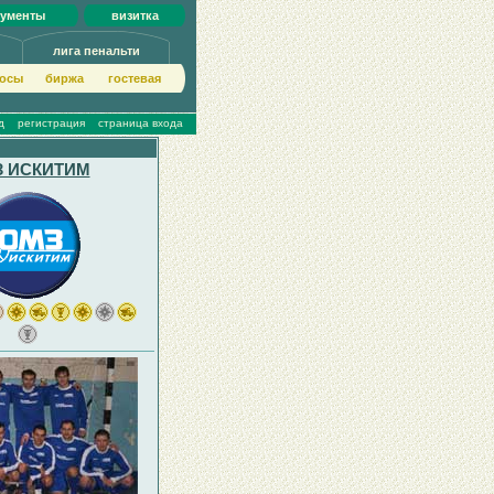
кументы
визитка
лига пенальти
осы
биржа
гoстeвая
д
регистрация
страница входа
 ИСКИТИМ