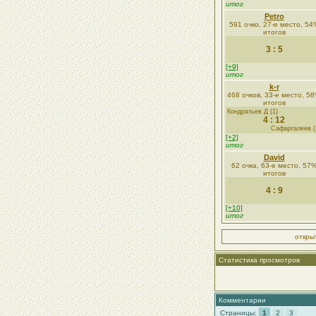
итог
Petro
591 очко, 27-е место, 54
итогов
3 : 5
[+9]
итог
k-r
468 очков, 33-е место, 5
итогов
Кондратьев Д (1)
4 : 12
Сафаргалеев (
[+2]
итог
David
62 очка, 63-е место, 57
итогов
4 : 9
[+10]
итог
откры
Статистика просмотров
Комментарии
Страницы:
1
2
3