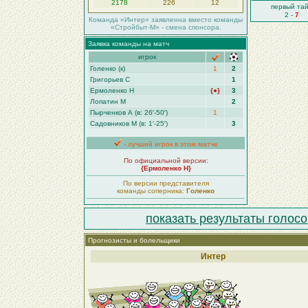
2178
226
12
первый та
2 -
7
Команда «Интер» заявленна вместо команды
«Стройбыт-М» - смена спонсора.
Заявка команды на матч
игрок
Голенко (к)
1
2
Григорьев С
1
Ермоленко Н
{●}
3
Лопатин М
2
Пырченков А (в: 26′-50′)
1
Садовников М (в: 1′-25′)
3
- лучший игрок в этом матче
По официальной версии:
{Ермоленко Н}
По версии представителя
команды соперника:
Голенко
показать результаты голосо
Прогнозисты и болельщики
Интер