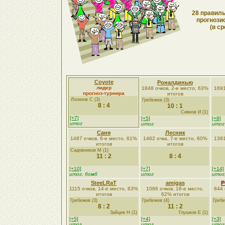
28 правиль
прогнози
(в ср
Coyote
Роналдинью
лидер
1848 очков, 2-е место, 63%
1691
прогноз-турнира
итогов
Логинов С (3)
Гребежев (3)
8 : 4
10 : 1
Сивков И (1)
[+7]
[+5]
[+8]
итог
итог
итог
Саня
Лесник
1487 очков, 6-е место, 61%
1462 очка, 7-е место, 60%
1391
итогов
итогов
Садовников М (1)
11 : 2
8 : 4
[+10]
[+7]
[+14]
итог, бомб
итог
итог
SteeLRaT
amigas
Р
1115 очков, 14-е место, 63%
1086 очков, 16-е место,
844 
итогов
62% итогов
Гребежев (3)
Гребежев (4)
Гребе
8 : 2
11 : 2
Зайцев Н (1)
Глушков Е (1)
[+5]
[+4]
[+3]
итог
итог
итог