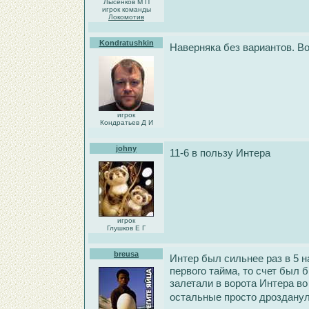
Лысенков М П
игрок команды
Локомотив
Kondratushkin
Наверняка без вариантов. В
игрок
Кондратьев Д И
johny
11-6 в пользу Интера
игрок
Глушков Е Г
breusa
Интер был сильнее раз в 5 
первого тайма, то счет был 
залетали в ворота Интера во
остальные просто дроздану