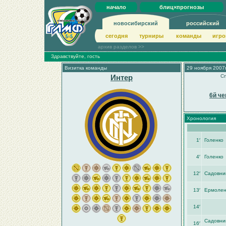
начало
блиц×прогнозы
новосибирский
российский
сегодня
турниры
команды
игро
архив разделов >>
Здравствуйте, гость
Визитка команды
29 ноября 2007г
Интер
Сп
6й че
Хронология
1′
Голенко
4′
Голенко
12′
Садовник
13′
Ермолен
14′
Садовник
16′