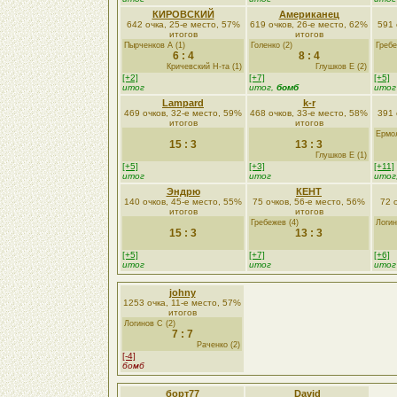
КИРОВСКИЙ
Американец
642 очка, 25-е место, 57%
619 очков, 26-е место, 62%
591 
итогов
итогов
Пырченков А (1)
Голенко (2)
Гребе
6 : 4
8 : 4
Кричевский Н-та (1)
Глушков Е (2)
[+2]
[+7]
[+5]
итог
итог,
бомб
итог
Lampard
k-r
469 очков, 32-е место, 59%
468 очков, 33-е место, 58%
391 
итогов
итогов
Ермол
15 : 3
13 : 3
Глушков Е (1)
[+5]
[+3]
[+11]
итог
итог
итог
Эндрю
КЕНТ
140 очков, 45-е место, 55%
75 очков, 56-е место, 56%
72 
итогов
итогов
Гребежев (4)
Логин
15 : 3
13 : 3
[+5]
[+7]
[+6]
итог
итог
итог
johny
1253 очка, 11-е место, 57%
итогов
Логинов С (2)
7 : 7
Раченко (2)
[-4]
бомб
борт77
David