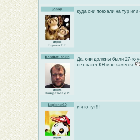
johny
куда они поехали на тур или
игрок
Глушков Е Г
Kondratushkin
Да, они должны были 27-го у
не спасет КН мне кажется
игрок
Кондратьев Д И
Legioner10
и что тут!!!
игрок