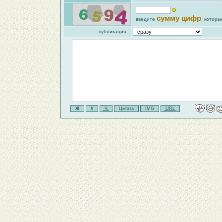
сумму цифр
введите
, которы
публикация: