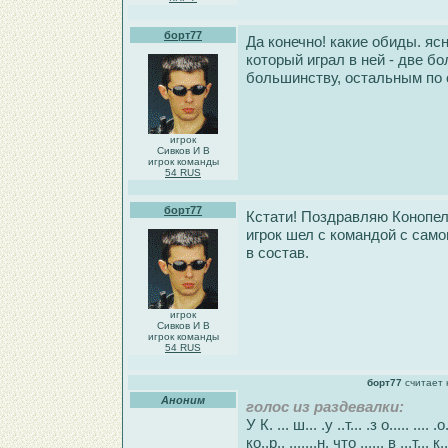
борт77
Да конечно! какие обиды. яс
который играл в ней - две б
большинству, остальным по 
игрок
Сивков И В
игрок команды
54 RUS
борт77
Кстати! Поздравляю Конопел
игрок шел с командой с само
в состав.
игрок
Сивков И В
игрок команды
54 RUS
борт77
считает 
Аноним
голос из раздевалки:
У К. ... ш... .у ..т... .з о..... .... .о.
ко..р.. .......н. что ...... в ...т... к.