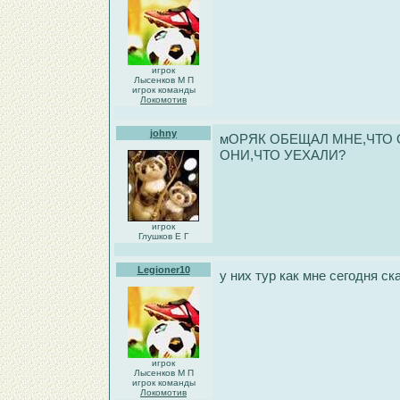
игрок
Лысенков М П
игрок команды
Локомотив
johny
мОРЯК ОБЕЩАЛ МНЕ,ЧТО 
ОНИ,ЧТО УЕХАЛИ?
игрок
Глушков Е Г
Legioner10
у них тур как мне сегодня ск
игрок
Лысенков М П
игрок команды
Локомотив