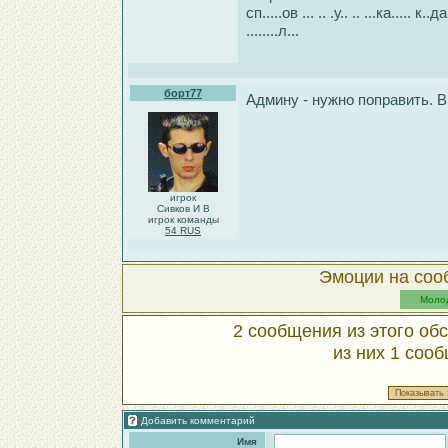
сп.....ов ... .. .у.. .. ...ка..... к.
........л...
борт77
Админу - нужно поправить. В
игрок
Сивков И В
игрок команды
54 RUS
Эмоции на соо
Молод
2 сообщения из этого о
из них 1 соо
Добавить комментарий
Имя