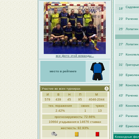
Садовник
18′
23′
Раченко
25′
Лопатин
27′
Лопатин
27′
Конопел
все фото этой команды...
31′
Григорье
место в рейтинге
33′
Ермолен
38′
Конопел
Участие во всех турнирах
И
В
Н
П
М
43′
Раченко
579
439
45
95
4046-2044
тех. поражения
своих
чужих
45′
Конопел
2.42%
1
13
47′
Раченко
прогнозируемость: 72.66%
10664 угадывания в 14676 ставках
49′
Ермолен
жесткость: 92.93%
Командные фо