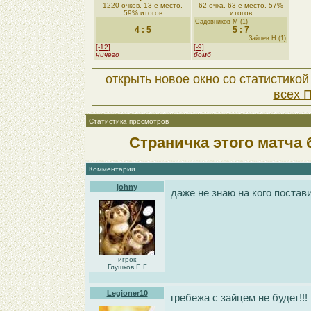
1220 очков, 13-е место,
62 очка, 63-е место, 57%
59% итогов
итогов
Садовников М (1)
4 : 5
5 : 7
Зайцев Н (1)
[-12]
[-9]
ничего
бомб
открыть новое окно со статистико
всех 
Статистика просмотров
Страничка этого матча 
Комментарии
johny
даже не знаю на кого постав
игрок
Глушков Е Г
Legioner10
гребежа с зайцем не будет!!!