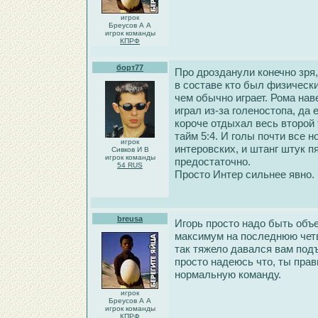
игрок
Бреусов А А
игрок команды
КПРФ
борт77
Про дрозданули конечно зря,
в составе кто был физически
чем обычно играет. Рома наве
играл из-за голеностопа, да
короче отдыхал весь второй
тайм 5:4. И голы почти все 
игрок
интеровских, и штанг штук п
Сивков И В
игрок команды
предостаточно.
54 RUS
Просто Интер сильнее явно. 
breusa
Игорь просто надо быть объе
максимум на последнюю четве
так тяжело давался вам подъ
просто надеюсь что, ты пра
нормальную команду.
игрок
Бреусов А А
игрок команды
КПРФ