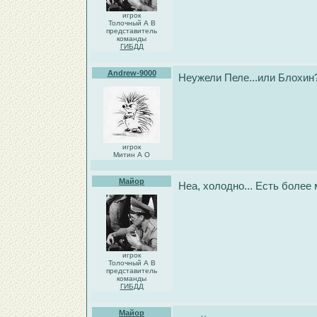
игрок
Толочный А В
представитель
команды
ГИБДД
Andrew-9000
Неужели Пеле...или Блохин?
игрок
Митин А О
Майор
Неа, холодно... Есть более 
игрок
Толочный А В
представитель
команды
ГИБДД
Майор