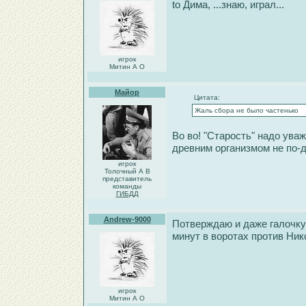
to Дима, ...знаю, играл...
игрок
Митин А О
Майор
Цитата:
Жаль сбора не было частенько
Во во! "Старость" надо ува
древним организмом не по-д
игрок
Толочный А В
представитель
команды
ГИБДД
Andrew-9000
Потверждаю и даже галочку 
минут в воротах против Ник
игрок
Митин А О