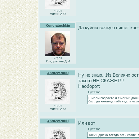
игрок
Митин А О
Kondratushkin
Да куйню всякую пишет кое-
игрок
Кондратьев Д И
Andrew-9000
Ну не знаю...Из Великих ост
такого НЕ СКАЖЕТ!!!
Наоборот:
Цитата:
В моем возрасте и с моими дан
был, да команда побеждала чаще
игрок
Митин А О
Andrew-9000
Или вот
Цитата:
Так Андрюха всегда всех своих 