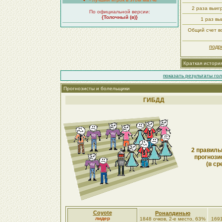
2 раза выи
По официальной версии:
{Толочный (в)}
1 раз в
Общий счет вс
подр
Краткая истори
показать результаты го
Прогнозисты и болельщики
ГИБДД
2 правиль
прогнози
(в ср
Coyote
Роналдинью
лидер
1848 очков, 2-е место, 63%
1691