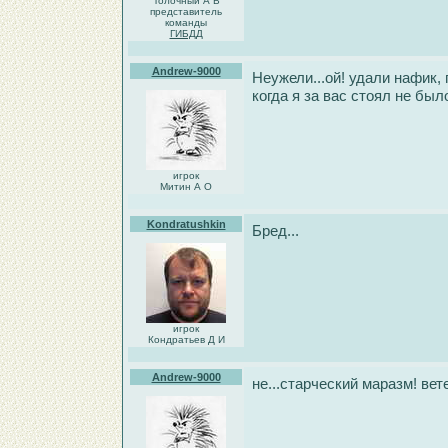
Толочный А В
представитель
команды
ГИБДД
Andrew-9000
Неужели...ой! удали нафик, п
когда я за вас стоял не было
игрок
Митин А О
Kondratushkin
Бред...
игрок
Кондратьев Д И
Andrew-9000
не...старческий маразм! вет