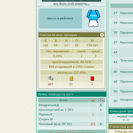
все фото этой команды...
27′
Николае
место в рейтинге
34′
Николае
35′
Паранич
Участие во всех турнирах
И
В
Н
П
М
37′
Красноку
118
69
10
39
759-597
тех. поражения
своих
чужих
44′
3.39%
1
3
Толочный
прогнозируемость: 66.52%
44′
898 угадываний в 1350 ставках
46′
Николае
жесткость: 117.40%
48′
Паранич
307
32
4
50′
Паранич
Заявка команды на матч
Кондрат
игрок
50′
Кондратьев Д
1
Краснокутский (в: 1′-35′)
1
Командные фо
Павлюк Р
1
первый та
Согрин М
4 - 5
Толочный (к) (в: 36′-50′)
{
7
}
2
Статистика вст
Команды меж
- лучший игрок в этом матче