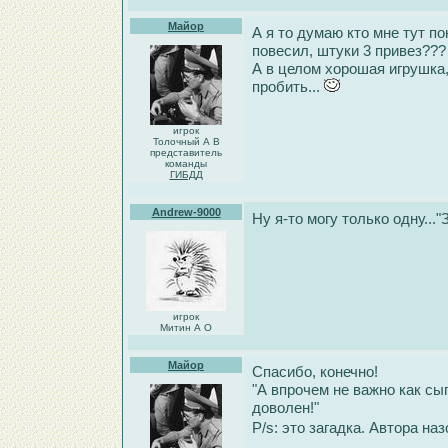
Майор
А я то думаю кто мне тут по
повесил, штуки 3 привез??
А в целом хорошая игрушка,
пробить...
игрок
Толочный А В
представитель
команды
ГИБДД
Andrew-9000
Ну я-то могу только одну..
игрок
Митин А О
Майор
Спасибо, конечно!
"А впрочем не важно как сыг
доволен!"
P/s: это загадка. Автора наз