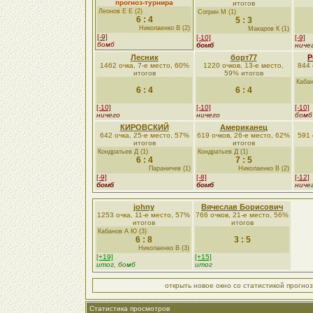
прогноз-турнира
итогов
Леонов Е Е (2)
Согрин М (1)
6 : 4
5 : 3
Николаенко В (2)
Макаров К (1)
[-9]
[-10]
[-9]
бомб
бомб
ниче
Лесник
борт77
Р
1462 очка, 7-е место, 60%
1220 очков, 13-е место,
844 
итогов
59% итогов
Кабан
6 : 4
6 : 4
[-10]
[-10]
[-10]
ничего
ничего
бомб
КИРОВСКИЙ
Американец
642 очка, 25-е место, 57%
619 очков, 26-е место, 62%
591 
итогов
итогов
Кондратьев Д (1)
Кондратьев Д (1)
6 : 4
7 : 5
Параничев (1)
Николаенко В (2)
[-9]
[-8]
[-12]
бомб
бомб
ниче
johny
Вячеслав Борисович
1253 очка, 11-е место, 57%
766 очков, 21-е место, 56%
итогов
итогов
Кабанов А Ю (3)
6 : 8
3 : 5
Николаенко В (3)
[+19]
[+15]
итог, бомб
итог
открыть новое окно со статистикой прогно
Статистика просмотров