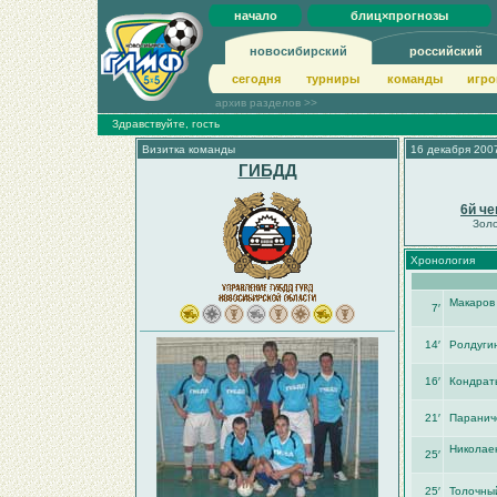
начало
блиц×прогнозы
новосибирский
российский
сегодня
турниры
команды
игро
архив разделов >>
Здравствуйте, гость
Визитка команды
16 декабря 2007
ГИБДД
6й че
Зол
Хронология
Макаров
7′
14′
Ролдуги
16′
Кондрат
21′
Паранич
Николае
25′
25′
Толочны