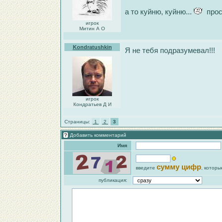
а то куйню, куйню...
прос
игрок
Митин А О
Kondratushkin
Я не тебя подразумевал!!!
игрок
Кондратьев Д И
Страницы:
1
2
3
Добавить комментарий
Имя
сумму цифр
введите
, которы
публикация: