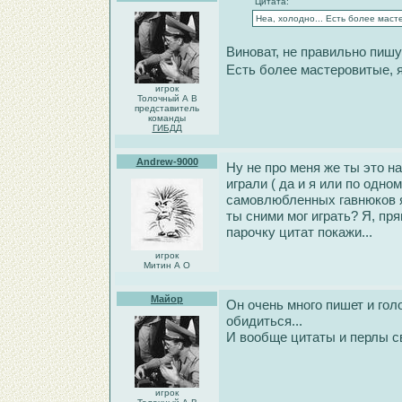
Цитата:
Неа, холодно... Есть более масте
Виноват, не правильно пишу!
Есть более мастеровитые, 
игрок
Толочный А В
представитель
команды
ГИБДД
Andrew-9000
Ну не про меня же ты это нап
играли ( да и я или по одном
самовлюбленных гавнюков я 
ты сними мог играть? Я, пр
парочку цитат покажи...
игрок
Митин А О
Майор
Он очень много пишет и голо
обидиться...
И вообще цитаты и перлы св
игрок