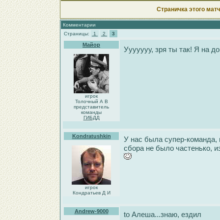
Страничка этого матч
Комментарии
Страницы:
1
2
3
Майор
Ууууууу, зря ты так! Я на д
игрок
Толочный А В
представитель
команды
ГИБДД
Kondratushkin
У нас была супер-команда, 
сбора не было частенько, 
игрок
Кондратьев Д И
Andrew-9000
to Алеша...знаю, ездил