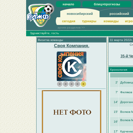
начало
блиц×прогнозы
новосибирский
российский
сегодня
турниры
команды
игро
архив разделов >>
Здравствуйте, гость
Визитка команды
11 марта 2022г,
Своя Компания.
Сп
35-й Ч
Хронология
2′
Дубовиц
7′
Филяков
14′
Дороган
15′
Волков М
Волков М
16′
17′
Курченк