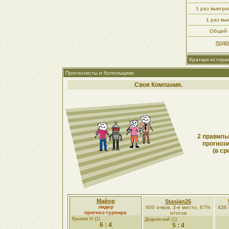
1 раз выигр
1 раз вы
Общий с
подр
Краткая истори
Прогнозисты и болельщики
Своя Компания.
2 правиль
прогнози
(в ср
Майор
Stasjan25
лидер
600 очков, 3-е место, 67%
436 
прогноз-турнира
итогов
Крылов Н (1)
Дедковский (1)
6 : 4
5 : 4