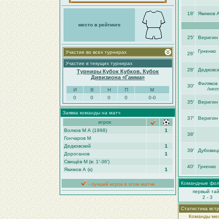
18′
Якимов 
место в рейтинге
25′
Веригин
Гуненко
Участие во всех турнирах
26′
Участие в текущих турнирах
28′
Дедковс
Турниры Кубок Кубков. Кубок
Дивизиона «Гамма»
Филяков
30′
/нес
И
В
Н
П
М
0
0
0
0
0-0
35′
Веригин
Заявка команды на матч
37′
Веригин
игрок
Волков М А (1998)
1
38′
Гончаров М
Дедковский
1
39′
Дубовиц
Дороганов
1
Свищёв М (в: 1′-36′)
40′
Гуненко
Якимов А (к)
1
Командные фо
- лучший игрок в этом матче
первый та
2 - 3
Статистика вст
Команды меж