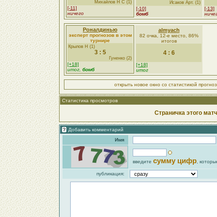
Михайлов Н С (1)
Исаков Арт. (1)
[-11]
[-10]
[-13]
ничего
бомб
ниче
Роналдинью
almyach
эксперт прогнозов в этом
82 очка, 12-е место, 86%
турнире
итогов
Крылов Н (1)
3 : 5
4 : 6
Гуненко (2)
[+18]
[+18]
итог,
бомб
итог
открыть новое окно со статистикой прогно
Статистика просмотров
Страничка этого матч
Добавить комментарий
Имя
сумму цифр
введите
, которы
публикация: