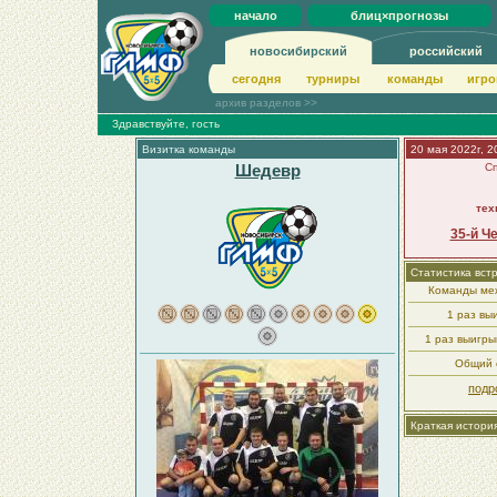
начало
блиц×прогнозы
новосибирский
российский
сегодня
турниры
команды
игро
архив разделов >>
Здравствуйте, гость
Визитка команды
20 мая 2022г, 2
Шедевр
Сп
тех
35-й Ч
Статистика вст
Команды меж
1 раз вы
1 раз выигр
Общий с
подр
Краткая истори