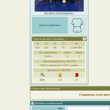
все фото этой команды...
место в рейтинге
Участие во всех турнирах
И
В
Н
П
М
222
125
26
71
1248-984
тех. поражения
своих
чужих
3.60%
6
2
прогнозируемость: 56.17%
1820 угадываний в 3240 ставках
жесткость: 126.06%
1111
113
10
Статистика просмотров
Страничка этого мат
Добавить комментарий
Имя