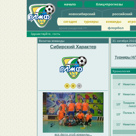
начало
блиц×прогнозы
новосибирский
российский
сегодня
турниры
команды
игро
флорбол
архив разделов >>
Здравствуйте, гость
Визитка команды
31 октября 2022
Сибирский Характер
ФЛОРБ
Турниры НЛ
Хронология
4′
Никитин 
8′
Никитин 
Токарев
10′
/нес
Попов А
10′
11′
Никитин 
все фото этой команды...