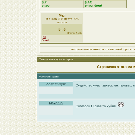
[+9]
[+14]
итог
итог,
бомб
Мел
-9 очков, 8-е место, 0%
итогов
5 : 6
Попов А (3)
[-9]
бомб
открыть новое окно со статистикой прогно
Статистика просмотров
Страничка этого мат
Комментарии
болельщик
Судейство ужас, заявок как таковых не
Maxonio
Согласен ! Какая то хуйня !