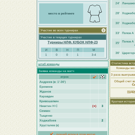
24′
Ланшако
28′
Ходжабо
место в рейтинге
30′
Ходжабо
Участие во всех турнирах
33′
Попов А
Участие в текущих турнирах
Попов А
Турниры НЛФ. КУБОК НЛФ-23
35′
И
В
Н
П
М
36′
Царегор
1
0
0
1
3-4
Статистика вст
штаб команды
Команды меж
Заявка команды на матч
3 раза выигрыв
игрок
Общий счет вс
Андреев (в: 1′-36′)
С
Еремеев
подр
Жданов
Каравдин
Кривошапкин
Краткая истори
Никитин Н С
{●}
3
Семкин
Тыщенко
Ходжабоев
2
Хрусталев (к)
- лучший игрок в этом матче