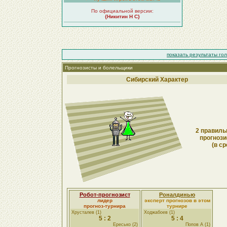
По официальной версии:
{Никитин Н С}
показать результаты го
Прогнозисты и болельщики
Сибирский Характер
2 правиль
прогнози
(в ср
Робот-прогнозист
Роналдинью
лидер
эксперт прогнозов в этом
прогноз-турнира
турнире
Хрусталев (1)
Ходжабоев (1)
5 : 2
5 : 4
Ересько (2)
Попов А (1)